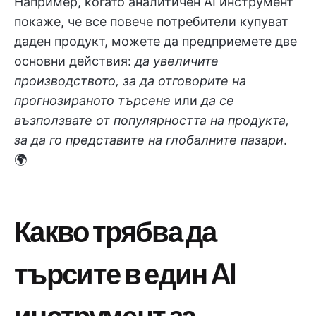
Например, когато аналитичен AI инструмент
покаже, че все повече потребители купуват
даден продукт, можете да предприемете две
основни действия:
да увеличите
производството, за да отговорите на
прогнозираното търсене
или
да се
възползвате от популярността на продукта,
за да го представите на глобалните пазари
.
🌍
Какво трябва да
търсите в един AI
инструмент за