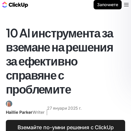
ClickUp блог
Започнете
Ope
10 AI инструмента за
вземане на решения
за ефективно
справяне с
проблемите
27 януари 2025 г.
Haillie Parker
Writer
Вземайте по-умни решения с ClickUp