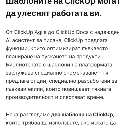
Шаблоните на ClickUp могат
да улеснят работата ви.
От ClickUp Agile до ClickUp Docs с надежден
AI асистент за писане, ClickUp предлага
функции, които оптимизират гъвкавото
планиране на пускането на продукти.
Библиотеката с шаблони на платформата
заслужава специално споменаване – тя
предлага опции, специално разработени за
гъвкави екипи, които повишават тяхната
производителност и спестяват време.
Нека разгледаме
два шаблона на ClickUp
,
които трябва да използвате, ако искате да