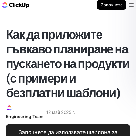
ClickUp блог
Започнете
Ope
Как да приложите
гъвкаво планиране на
пускането на продукти
(с примери и
безплатни шаблони)
12 май 2025 г.
Engineering Team
Започнете да използвате шаблона за