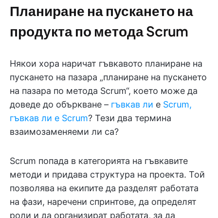
Планиране на пускането на
продукта по метода Scrum
Някои хора наричат гъвкавото планиране на
пускането на пазара „планиране на пускането
на пазара по метода Scrum“, което може да
доведе до объркване –
гъвкав ли
е
Scrum,
гъвкав ли е Scrum
? Тези два термина
взаимозаменяеми ли са?
Scrum попада в категорията на гъвкавите
методи и придава структура на проекта. Той
позволява на екипите да разделят работата
на фази, наречени спринтове, да определят
роли и да организират работата, за да