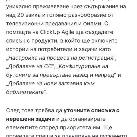
уникално преживяване чрез съдържание на
над 20 езика и голямо разнообразие от
телевизионни предавания и филми. С
помощта на ClickUp Agile ще създадете
списък с продукти, в който ще включите
истории на потребители и задачи като
„
Настройка на процеса на регистрация
“,
„
Добавяне на CC
“, „
Конфигуриране на
бутоните за превъртане назад и напред
“ и
„
Добавяне на нови заглавия към
библиотеката
“.
След това трябва да
уточните списъка с
нерешени задачи
и да организирате
елементите според приоритета им. Ще
проведете среща за планиране на пускането,