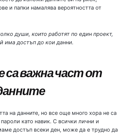
ове и папки намалява вероятността от
колко души, които работят по един проект,
й има достъп до кои данни.
 са важна част от
данните
та на данните, но все още много хора не са
пароли като навик. С всички лични и
маме достъп всеки ден, може да е трудно да