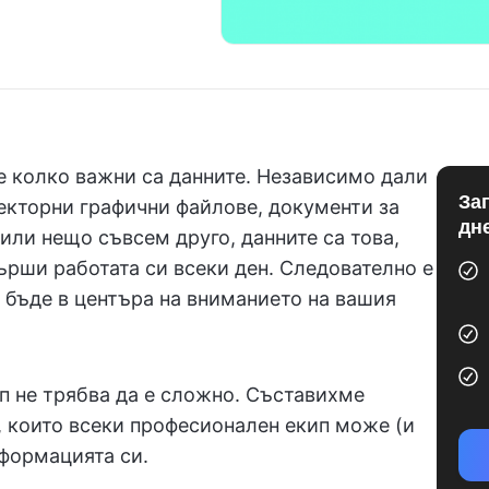
е колко важни са данните. Независимо дали
За
векторни графични файлове, документи за
дн
или нещо съвсем друго, данните са това,
ърши работата си всеки ден. Следователно е
 бъде в центъра на вниманието на вашия
п не трябва да е сложно. Съставихме
, които всеки професионален екип може (и
нформацията си.