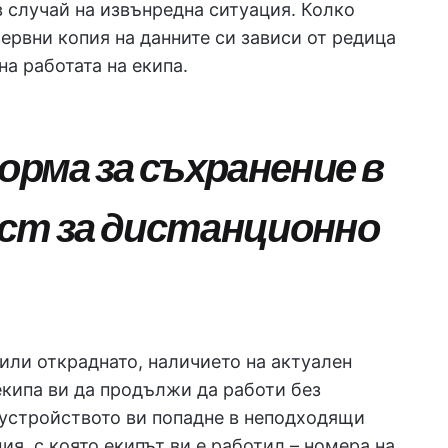
 случай на извънредна ситуация. Колко
зервни копия на данните си зависи от редица
на работата на екипа.
рма за съхранение в
ост за дистанционно
или откраднато, наличието на актуален
екипа ви да продължи да работи без
о устройството ви попадне в неподходящи
я, с която екипът ви е работил – номера на