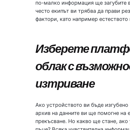
по-малко информация ще загубите в
често екипът ви трябва да прави ре
фактори, като например естеството 
Изберете платфо
облак с възможн
изтриване
Ако устройството ви бъде изгубено 
архив на данните ви ще помогне на 
прекъсване. Но какво ще стане, ак
ръце? Всяка чувствителна информаци