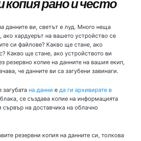
 копия рано и често
а данните ви, светът е луд. Много неща
е, ако хардуерът на вашето устройство се
ите си файлове? Какво ще стане, ако
с? Какво ще стане, ако устройството ви
з резервно копие на данните на вашия екип,
чава, че данните ви са загубени завинаги.
е загубата
на данни
е
да ги архивирате в
облака, се създава копие на информацията
я сървър на доставчика на облачно
авите резервни копия на данните си, толкова