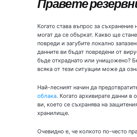
Правете резервни
Когато става въпрос за съхранение н
могат да се объркат. Какво ще стан
повреди и загубите локално запазен
данните ви бъдат повредени от виру
бъде откраднато или унищожено? Бе
всяка от тези ситуации може да озна
Най-лесният начин да предотвратит
облака
. Когато архивирате данни в 
ви, което се съхранява на защитени
хранилище.
Очевидно е, че колкото по-често пр