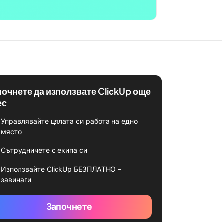
почнете да използвате ClickUp още
ес
Управлявайте цялата си работа на едно
място
Сътрудничете с екипа си
Използвайте ClickUp БЕЗПЛАТНО –
завинаги
Започнете