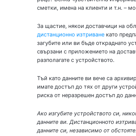
сметки, имена на клиенти и т.н. – 
За щастие, някои доставчици на об
дистанционно изтриване
като предпа
загубите или ви бъде откраднато ус
свързани с приложението на доставч
разполагате с устройството.
Тъй като данните ви вече са архиви
имате достъп до тях от други устрой
риска от неразрешен достъп до данн
Ако изгубите устройството си, нико
данните ви. Дистанционното изтрив
данните си, независимо от обстояте