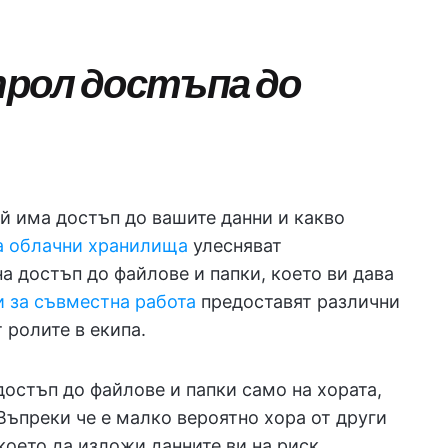
рол достъпа до
ой има достъп до вашите данни и какво
а облачни хранилища
улесняват
а достъп до файлове и папки, което ви дава
 за съвместна работа
предоставят различни
 ролите в екипа.
остъп до файлове и папки само на хората,
 Въпреки че е малко вероятно хора от други
оето да изложи данните ви на риск,