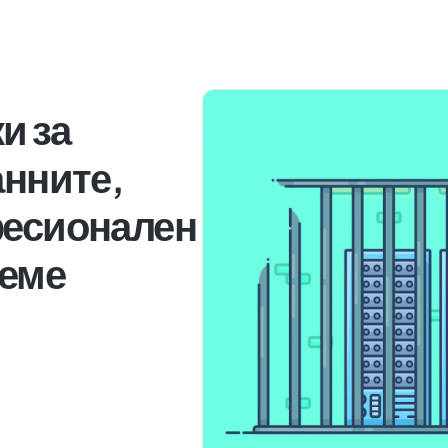
и за
анните,
фесионален
земе