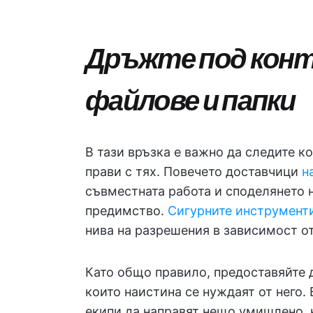
Дръжте под конт
файлове и папки
В тази връзка е важно да следите к
прави с тях. Повечето доставчици
н
съвместната работа и споделянето н
предимство.
Сигурните инструменти
нива на разрешения в зависимост от
Като общо правило, предоставяйте д
които наистина се нуждаят от него.
екипи да направят нещо умишлено, к