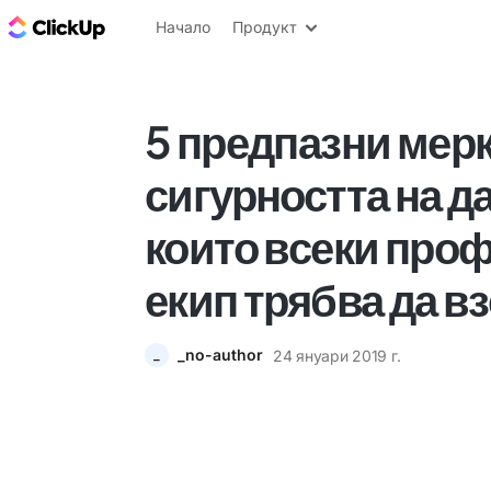
ClickUp блог
Начало
Продукт
5 предпазни мерк
сигурността на д
които всеки про
екип трябва да в
_no-author
24 януари 2019 г.
_