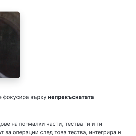
се фокусира върху
непрекъснатата
ове на по-малки части, тества ги и ги
т за операции след това тества, интегрира и