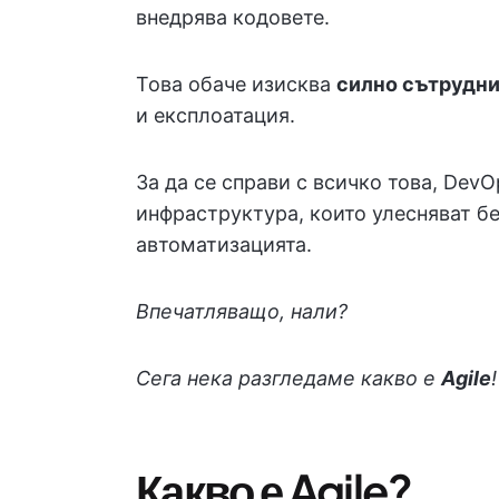
внедрява кодовете.
Това обаче изисква
силно сътрудн
и експлоатация.
За да се справи с всичко това, Dev
инфраструктура, които улесняват б
автоматизацията.
Впечатляващо, нали?
Сега нека разгледаме какво е
Agile
!
Какво е Agile?