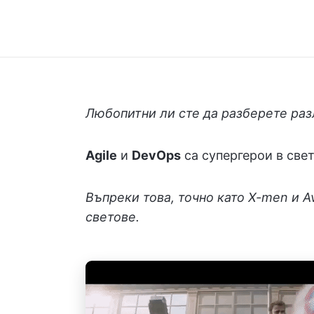
Любопитни ли сте да разберете ра
Agile
и
DevOps
са супергерои в свет
Въпреки това, точно като X-men и A
светове.