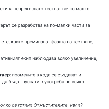
а екипа непрекъснато тестват всяко малко
уерът се разработва на по-малки части за
вете, които преминават фазата на тестване,
ративният екип наблюдава всяко увеличение,
туер
: промените в кода се създават и
т да бъдат пуснати в употреба по всяко
олко са готини Отмъстителите, нали?