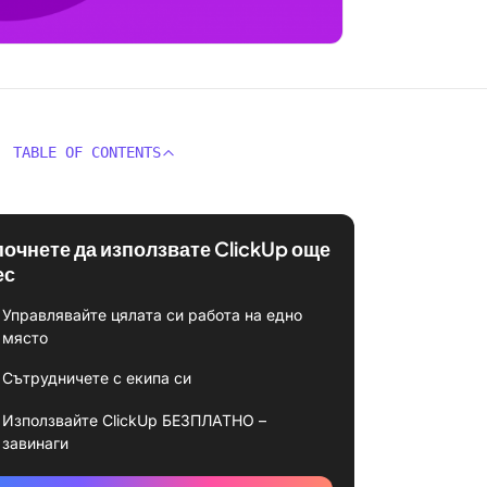
TABLE OF CONTENTS
почнете да използвате ClickUp още
ес
Управлявайте цялата си работа на едно
място
Сътрудничете с екипа си
Използвайте ClickUp БЕЗПЛАТНО –
завинаги