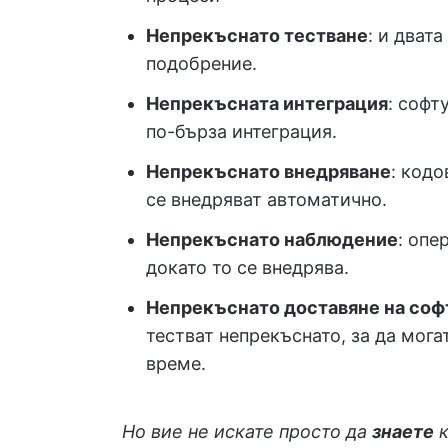
Непрекъснато тестване
: и дват
подобрение.
Непрекъсната интеграция
: софт
по-бърза интеграция.
Непрекъснато внедряване
: кодо
се внедряват автоматично.
Непрекъснато наблюдение
: опе
докато то се внедрява.
Непрекъснато
доставяне на соф
тестват непрекъснато, за да мога
време.
Но вие не искате просто да
знаете
к