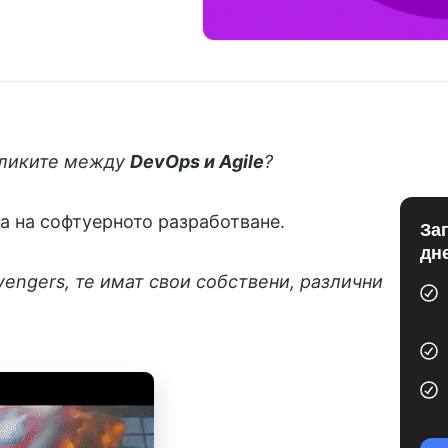
зликите между
DevOps и Agile
?
а на софтуерното разработване.
За
дн
vengers, те имат свои собствени, различни