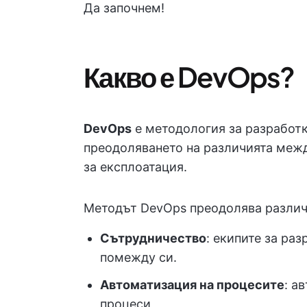
Да започнем!
Какво е DevOps?
DevOps
е методология за разработк
преодоляването на различията межд
за експлоатация.
Методът DevOps преодолява различи
Сътрудничество
: екипите за ра
помежду си.
Автоматизация на процесите
: а
процеси