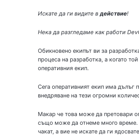
Искате да ги видите в
действие
!
Нека да разгледаме как работи DevO
Обикновено екипът ви за разработк
процеса на разработка, а когато то
оперативния екип.
Сега оперативният екип има дълъг п
внедряване на тези огромни количес
Макар че това може да претовари о
също може да отнеме много време. 
чакат, а вие не искате да ги ядосват