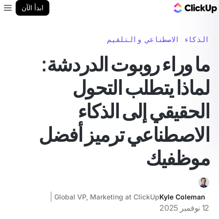
مدونة ClickUp
ابدأ الآن
enu
الذكاء الاصطناعي والتلقيم
ما وراء روبوت الدردشة:
لماذا يتطلب التحول
الحقيقي إلى الذكاء
الاصطناعي ترميز أفضل
موظفيك
Global VP, Marketing at ClickUp
Kyle Coleman
12 نوفمبر 2025