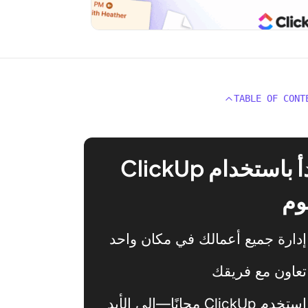
TABLE OF CONT
ابدأ باستخدام ClickUp
وم
إدارة جميع أعمالك في مكان واحد
تعاون مع فريقك
استخدم ClickUp مجانًا—إلى الأبد