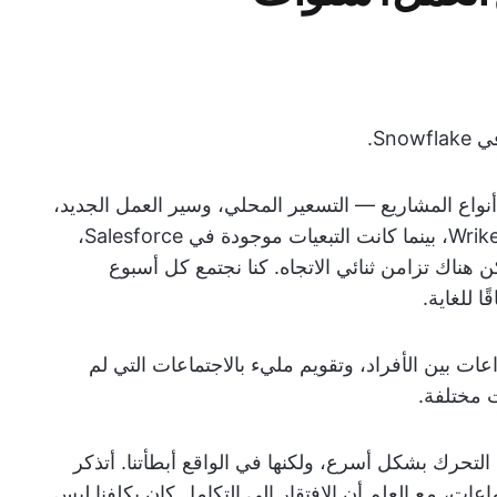
Sn.
نواع المشاريع — التسعير المحلي، وسير العمل الجديد،
وما إلى ذلك. ولكن كل مشروع كان يُدار في Wrike، بينما كانت التبعيات موجودة في Salesforce،
لتطوير يتتبع عمله في Jira. لم يكن هناك تزامن ثنائي الاتجاه. كنا نجتمع كل أسبوع
ا للغاية.
ات بين الأفراد، وتقويم مليء بالاجتماعات التي لم
 مختلفة.
التحرك بشكل أسرع، ولكنها في الواقع أبطأتنا. أتذكر
اعات، مع العلم أن الافتقار إلى التكامل كان يكلفنا ليس