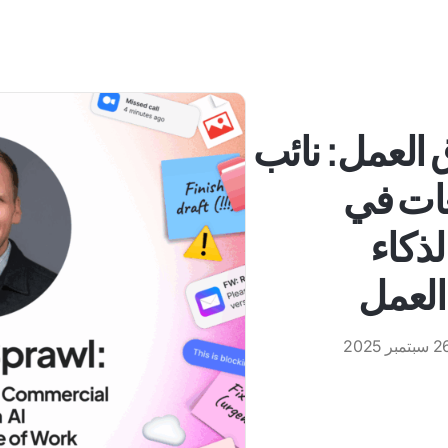
العمل: نائب
عات في
 الذكاء
العمل
سبتمبر 2025