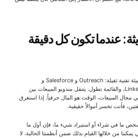
ثة: عندما تكون كل دقيقة
إن إدارة فريق مبيعات اليوم يعني العيش في بيئة تقنية ثقيلة: Outreach و Salesforce و
ZoomInfo و Clari و LinkedIn Sales Navigator، والقائمة تطول. يتنقل مندوبو المبيعات بين
 مجال المبيعات، الوقت هو المال حرفياً. إذا استغرق
تين، فأنت تخسر أموالاً حقيقية.
شخص ما في شراء أو استيراد شيء ما، فإن أول ما
مكننا من خلالها القيام بذلك ضمن أنظمتنا الحالية. لا