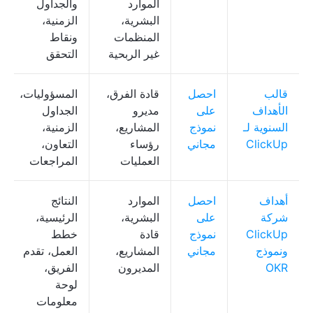
الموارد
والجداول
البشرية،
الزمنية،
المنظمات
ونقاط
غير الربحية
التحقق
قالب
احصل
قادة الفرق،
المسؤوليات،
الأهداف
على
مديرو
الجداول
السنوية لـ
نموذج
المشاريع،
الزمنية،
ClickUp
مجاني
رؤساء
التعاون،
العمليات
المراجعات
أهداف
احصل
الموارد
النتائج
شركة
على
البشرية،
الرئيسية،
ClickUp
نموذج
قادة
خطط
ونموذج
مجاني
المشاريع،
العمل، تقدم
OKR
المديرون
الفريق،
لوحة
معلومات