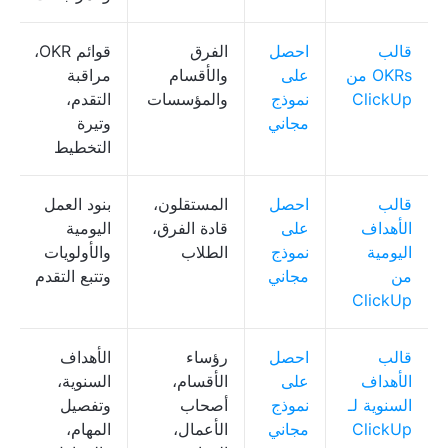
قالب
احصل
الفرق
قوائم OKR،
OKRs من
على
والأقسام
مراقبة
ClickUp
نموذج
والمؤسسات
التقدم،
مجاني
وتيرة
التخطيط
قالب
احصل
المستقلون،
بنود العمل
الأهداف
على
قادة الفرق،
اليومية
اليومية
نموذج
الطلاب
والأولويات
من
مجاني
وتتبع التقدم
ClickUp
قالب
احصل
رؤساء
الأهداف
الأهداف
على
الأقسام،
السنوية،
السنوية لـ
نموذج
أصحاب
وتفصيل
ClickUp
مجاني
الأعمال،
المهام،