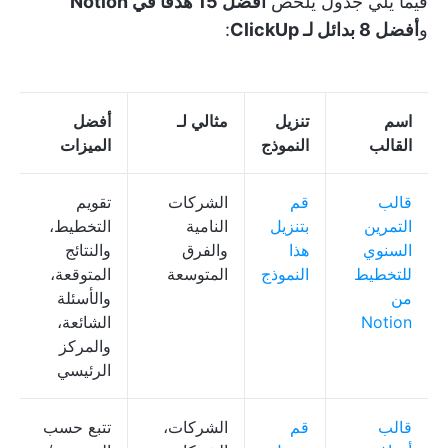
فيما يلي جدول يلخص
أفضل 15 هدفًا في Notion
و
أفضل 8 بدائل لـ ClickUp
:
اسم
تنزيل
مثالي لـ
أفضل
القالب
النموذج
الميزات
قالب
قم
الشركات
تقويم
التمرين
بتنزيل
النامية
التخطيط،
السنوي
هذا
والفرق
والنتائج
للتخطيط
النموذج
المتوسعة
المتوقعة،
من
والأسئلة
Notion
الشائعة،
والمركز
الرئيسي
قالب
قم
الشركات،
تتبع حسب