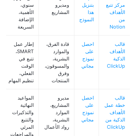
مركز تتبع
بتنزيل
ومديرو
سنوي،
الأهداف
هذا
المشاريع
الأهمية،
من
النموذج
الإضافة
Notion
السريعة
قالب
احصل
قادة الفرق،
إطار عمل
الأهداف
على
والموارد
SMART،
الذكية
نموذج
البشرية،
تتبع في
ClickUp
مجاني
والمسوقون،
الوقت
وفرق
الفعلي،
المنتجات
تنظيم المهام
قالب
احصل
مديرو
المواعيد
خطة عمل
على
المشاريع،
النهائية
الأهداف
نموذج
الموارد
والتذكيرات
الذكية من
مجاني
البشرية،
والتتبع
ClickUp
رواد الأعمال
المرئي
والمراجعات