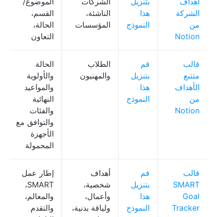
أهداف
بتنزيل
الشركات
الموضوع/
الشركة
هذا
الناشئة،
القسم،
من
النموذج
المؤسسات
الحالة،
Notion
التعاون
قالب
قم
الطلاب
الحالة
متتبع
بتنزيل
والمهنيون
والأولوية
الأهداف
هذا
والمواعيد
من
النموذج
النهائية
Notion
والفئات
والتوافق مع
الأجهزة
المحمولة
قالب
قم
أهداف
إطار عمل
SMART
بتنزيل
شخصية،
SMART،
Goal
هذا
وأعمال،
والمعالم،
Tracker
النموذج
ولياقة بدنية،
والتقدم