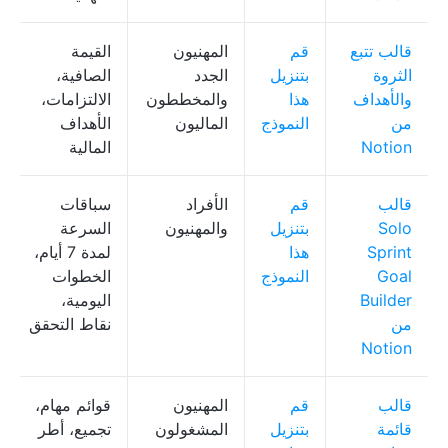
قالب تتبع
قم
المهنيون
القيمة
الثروة
بتنزيل
الجدد
الصافية،
والأهداف
هذا
والمخططون
الالتزامات،
من
النموذج
الماليون
الأهداف
Notion
المالية
قالب
قم
الأفراد
سباقات
Solo
بتنزيل
والمهنيون
السرعة
Sprint
هذا
لمدة 7 أيام،
Goal
النموذج
الخطوات
Builder
اليومية،
من
نقاط التحقق
Notion
قالب
قم
المهنيون
قوائم مهام،
قائمة
بتنزيل
المشغولون
تجميع، أطر