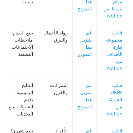
مهام
هذا
زمنية
بسيط من
النموذج
Notion
قالب
قم
رواد الأعمال
تتبع التقدم،
مجموعة
بتنزيل
والفرق
ملاحظات
إدارة
هذا
الاجتماعات،
الأهداف
النموذج
التصفية
من
Notion
قالب
قم
الشركات
النتائج
OKRs
بتنزيل
والفرق
الرئيسية،
للشركة
هذا
تقدم
من
النموذج
الشركة، تتبع
Notion
التحديات
قالب
قم
الأفراد
تتبع شهري/