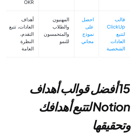
OKR
قالب
احصل
المهنيون
أهداف
ClickUp
على
والطلاب
العادات، تتبع
لتتبع
نموذج
والمتحمسون
التقدم،
العادات
مجاني
للنمو
النظرة
الشخصية
العامة
15 أفضل قوالب أهداف
Notion لتتبع أهدافك
وتحقيقها