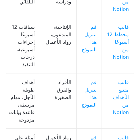
من
ودراسة
التلقائي
Notion
قالب
قم
الإنتاجية،
سباقات 12
مخطط 12
بتنزيل
المبدعون،
أسبوعًا،
أسبوعًا
هذا
رواد الأعمال
إجراءات
من
النموذج
أسبوعية،
Notion
درجات
التنفيذ
قالب
قم
الأفراد
أهداف
متتبع
بتنزيل
والفرق
طويلة
الأهداف
هذا
الصغيرة
الأجل، مهام
من
النموذج
مرتبطة،
Notion
قاعدة بيانات
مزدوجة
قالب
قم
رواد الأعمال
أمثلة على