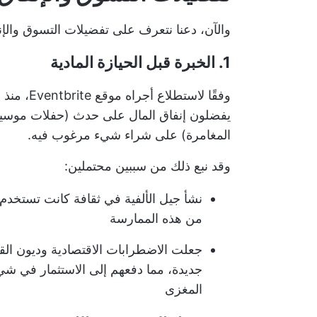
والآن، دعنا نتعرف على تفضيلات التسوق والإن
1. الخبرة قبل الحيازة المادية
وفقًا لاستطلاع أجراه موقع Eventbrite، منذ ما يقرب من عقد من الزمان,
يفضلون إنفاق المال على حدث (حفلات موسيق
المغامرة) على شراء شيء مرغوب فيه.
وقد نبع ذلك من سببين محتملين:
نشأ جيل الألفية في ثقافة كانت تستخدم ف
من هذه الممارسة
جعلت الاضطرابات الاقتصادية وديون الق
جديدة، مما دفعهم إلى الاستثمار في شيء
المغزى