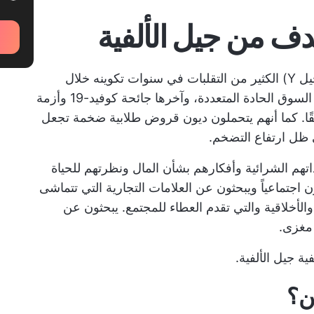
دف من جيل الألفية
لقد شهد جيل الألفية (المعروف أيضًا باسم الجيل Y) الكثير من التقلبات في سنوات تكوينه خلال
أحداث 11 سبتمبر، والركود العظيم، وانهيارات السوق الحادة المتعددة، وآخرها جائحة كوفيد-19 وأزمة
ًا. كما أنهم يتحملون ديون قروض طلابية ضخمة تجعل
ظل ارتفاع التضخم.
تهم الشرائية وأفكارهم بشأن المال ونظرتهم للحياة
اجتماعياً ويبحثون عن العلامات التجارية التي تتماشى
لأخلاقية والتي تقدم العطاء للمجتمع. يبحثون عن
مغزى.
ة جيل الألفية.
ن؟