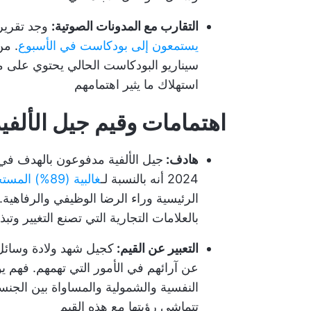
التقارب مع المدونات الصوتية:
وجد تقرير صادر عن 
يستمعون إلى بودكاست في الأسبوع
. من
سيناريو البودكاست الحالي يحتوي على مج
استهلاك ما يثير اهتمامهم
اهتمامات وقيم جيل الألفي
هادف:
جيل الألفية مدفوعون بالهدف في 
2024 أنه بالنسبة لـ
غالبية (89%) المستجيبين من جيل الألفية
الرئيسية وراء الرضا الوظيفي والرفاهية. إ
بالعلامات التجارية التي تصنع التغيير وتب
التعبير عن القيم:
كجيل شهد ولادة وسائل 
عن آرائهم في الأمور التي تهمهم. فهم ي
النفسية والشمولية والمساواة بين الجنس
تتماشى رؤيتها مع هذه القيم