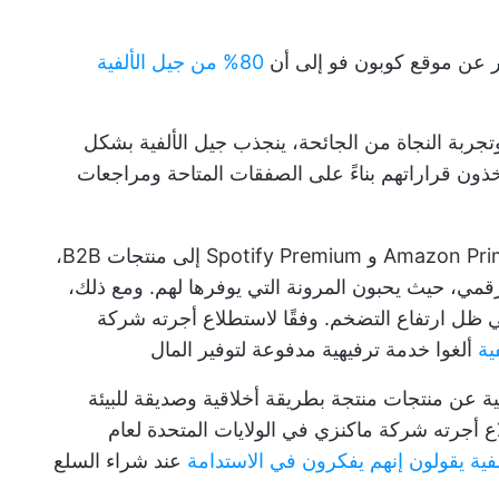
در عن موقع كوبون فو إلى أن
80% من جيل الألفية
وتجربة النجاة من الجائحة، ينجذب جيل الألفية بشكل
تخذون قراراتهم بناءً على الصفقات المتاحة ومراجعات
من Netflix و Amazon Prime و Spotify Premium إلى منتجات B2B،
لرقمي، حيث يحبون المرونة التي يوفرها لهم. ومع ذلك،
ي ظل ارتفاع التضخم. وفقًا لاستطلاع أجرته شركة
ألغوا خدمة ترفيهية مدفوعة لتوفير المال
ة عن منتجات منتجة بطريقة أخلاقية وصديقة للبيئة
طلاع أجرته شركة ماكنزي في الولايات المتحدة لعام
عند شراء السلع