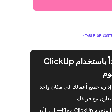
TABLE OF CONT
ابدأ باستخدام ClickUp
وم
إدارة جميع أعمالك في مكان واحد
تعاون مع فريقك
استخدم ClickUp مجانًا—إلى الأبد