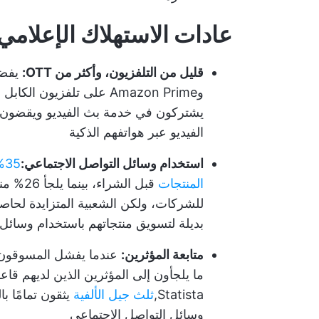
عادات الاستهلاك الإعلامي 
قليل من التلفزيون، وأكثر من OTT:
وAmazon Prime على تلفزيون الكابل التقليدي. وفقًا ل Statista، حوالي
الفيديو عبر هواتفهم الذكية
استخدام وسائل التواصل الاجتماعي:
%
المنتجات
قبل الش
للشركات، ولكن الشعبية المتزايدة لحا
بديلة لتسويق منتجاتهم باستخدام وسائل 
متابعة المؤثرين:
عندما يفشل المسوقون في 
ما يلجأون إلى المؤثرين الذين لديهم قاع
Statista,
ثلث جيل الألفية
يثقون تمامًا ب
وسائل التواصل الاجتماعي