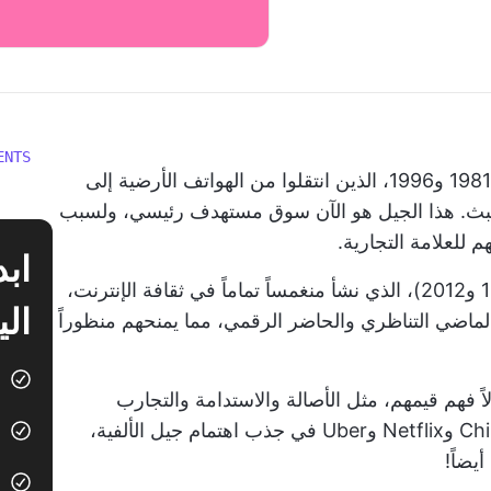
ENTS
آه، جيل الألفية - أولئك الذين ولدوا بين عامي 1981 و1996، الذين انتقلوا من الهواتف الأرضية إلى
البث. هذا الجيل هو الآن سوق مستهدف رئيسي، ولسبب
م للعلامة التجارية.
وعلى عكس الجيل Z (المولود بين عامي 1997 و2012)، الذي نشأ منغمساً تماماً في ثقافة الإنترنت،
الي
لماضي التناظري والحاضر الرقمي، مما يمنحهم منظوراً
اً فهم قيمهم، مثل الأصالة والاستدامة والتجارب
الهادفة. لقد نجحت علامات تجارية مثل Chipotle وNetflix وUber في جذب اهتمام جيل الألفية،
يضاً!