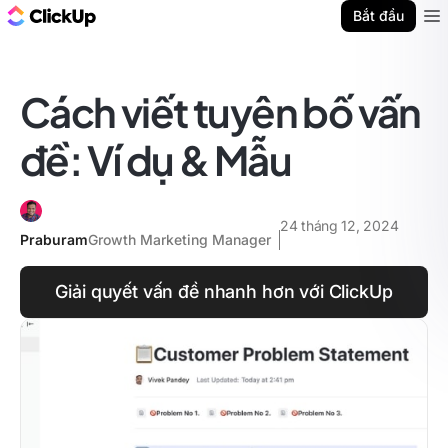
ClickUp Blog
Bắt đầu
Ope
Cách viết tuyên bố vấn
đề: Ví dụ & Mẫu
24 tháng 12, 2024
Praburam
Growth Marketing Manager
Giải quyết vấn đề nhanh hơn với ClickUp