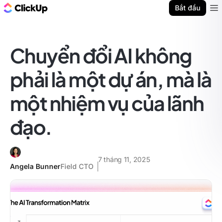
ClickUp Blog
Bắt đầu
Ope
Chuyển đổi AI không
phải là một dự án, mà là
một nhiệm vụ của lãnh
đạo.
7 tháng 11, 2025
Angela Bunner
Field CTO