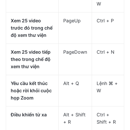
W
Xem 25 video
PageUp
Ctrl + P
trước đó trong chế
độ xem thư viện
Xem 25 video tiếp
PageDown
Ctrl + N
theo trong chế độ
xem thư viện
Yêu cầu kết thúc
Alt + Q
Lệnh ⌘ +
hoặc rời khỏi cuộc
W
họp Zoom
Điều khiển từ xa
Alt + Shift
Ctrl +
+ R
Shift + R