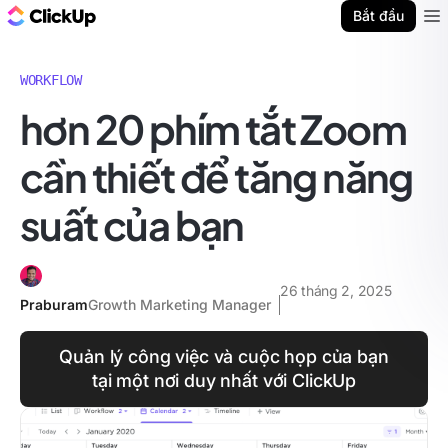
ClickUp Blog
Bắt đầu
Ope
WORKFLOW
hơn 20 phím tắt Zoom
cần thiết để tăng năng
suất của bạn
26 tháng 2, 2025
Praburam
Growth Marketing Manager
Quản lý công việc và cuộc họp của bạn
tại một nơi duy nhất với ClickUp