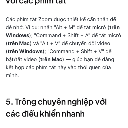
với các phím tắt
Các phím tắt Zoom được thiết kế cẩn thận để
dễ nhớ. Ví dụ: nhấn "Alt + M" để tắt micrô (
trên
Windows
); "Command + Shift + A" để tắt micrô
(
trên Mac
) và "Alt + V" để chuyển đổi video
(
trên Windows
); "Command + Shift + V" để
bật/tắt video (
trên Mac
) — giúp bạn dễ dàng
kết hợp các phím tắt này vào thói quen của
mình.
5. Trông chuyên nghiệp với
các điều khiển nhanh