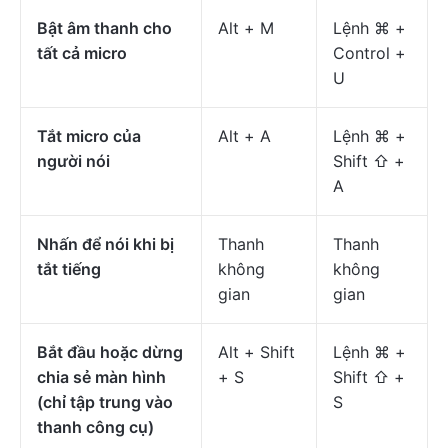
Bật âm thanh cho
Alt + M
Lệnh ⌘ +
tất cả micro
Control +
U
Tắt micro của
Alt + A
Lệnh ⌘ +
người nói
Shift ⇧ +
A
Nhấn để nói khi bị
Thanh
Thanh
tắt tiếng
không
không
gian
gian
Bắt đầu hoặc dừng
Alt + Shift
Lệnh ⌘ +
chia sẻ màn hình
+ S
Shift ⇧ +
(chỉ tập trung vào
S
thanh công cụ)