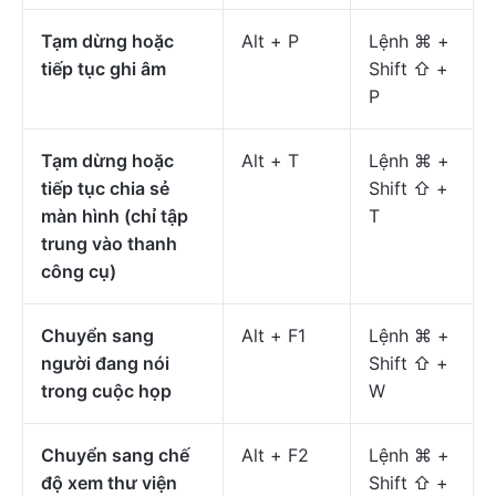
Tạm dừng hoặc
Alt + P
Lệnh ⌘ +
tiếp tục ghi âm
Shift ⇧ +
P
Tạm dừng hoặc
Alt + T
Lệnh ⌘ +
tiếp tục chia sẻ
Shift ⇧ +
màn hình (chỉ tập
T
trung vào thanh
công cụ)
Chuyển sang
Alt + F1
Lệnh ⌘ +
người đang nói
Shift ⇧ +
trong cuộc họp
W
Chuyển sang chế
Alt + F2
Lệnh ⌘ +
độ xem thư viện
Shift ⇧ +