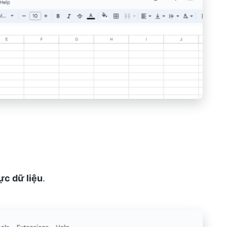
ực dữ liệu
.