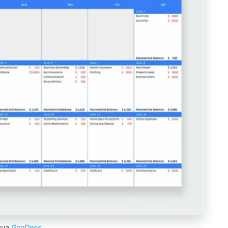
qua
GooDocs