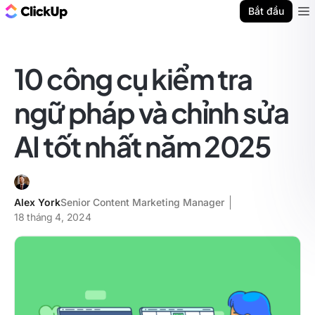
ClickUp Blog
Bắt đầu
Ope
10 công cụ kiểm tra
ngữ pháp và chỉnh sửa
AI tốt nhất năm 2025
Alex York
Senior Content Marketing Manager
18 tháng 4, 2024