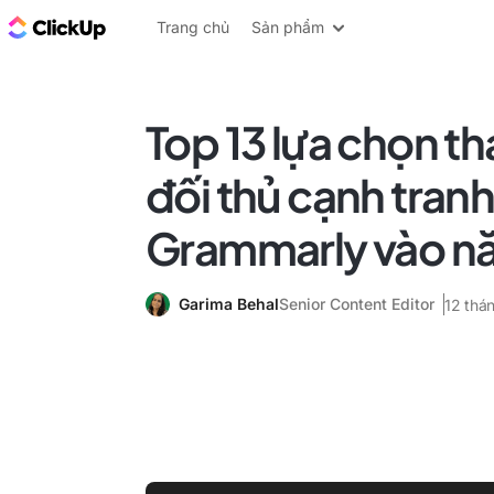
ClickUp Blog
Trang chủ
Sản phẩm
Top 13 lựa chọn th
đối thủ cạnh tran
Grammarly vào n
Garima Behal
Senior Content Editor
12 thá