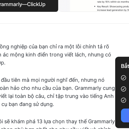
 Grammarly—ClickUp
ng nghiệp của bạn chỉ ra một lỗi chính tả rõ
n ác mộng kinh điển trong viết lách, nhưng có
ợp.
Bắt
 đầu tiên mà mọi người nghĩ đến, nhưng nó
 hoàn hảo cho nhu cầu của bạn. Grammarly cung
ết lại toàn bộ câu, chỉ tập trung vào tiếng Anh
g cụ bạn đang sử dụng.
tôi sẽ khám phá 13 lựa chọn thay thế Grammarly