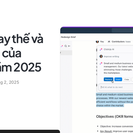
ay thế và
h của
ăm 2025
ng 2, 2025