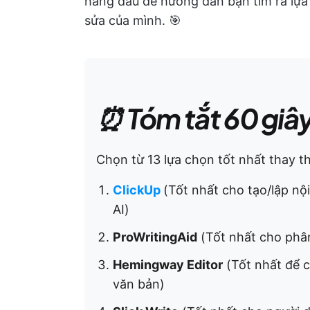
hàng đầu để hướng dẫn bạn tìm ra lựa
sửa của mình. 🎯
⏰ Tóm tắt 60 giâ
Chọn từ 13 lựa chọn tốt nhất thay t
ClickUp
(Tốt nhất cho tạo/lập nội
AI)
ProWritingAid
(Tốt nhất cho phân 
Hemingway Editor
(Tốt nhất để c
văn bản)