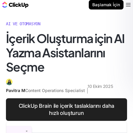
ClickUp Blog
Başlamak İçin
Ope
AI VE OTOMASYON
İçerik Oluşturma için AI
Yazma Asistanlarını
Seçme
10 Ekim 2025
Pavitra M
Content Operations Specialist
ClickUp Brain ile içerik taslaklarını daha
hızlı oluşturun