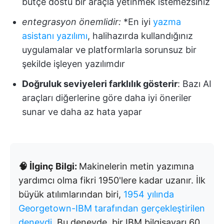
bütçe dostu bir araçla yetinmek istemezsiniz
entegrasyon önemlidir:
*En iyi
yazma
asistanı yazılımı
, halihazırda kullandığınız
uygulamalar ve platformlarla sorunsuz bir
şekilde işleyen yazılımdır
Doğruluk seviyeleri farklılık gösterir
: Bazı AI
araçları diğerlerine göre daha iyi öneriler
sunar ve daha az hata yapar
🧠 İlginç Bilgi:
Makinelerin metin yazımına
yardımcı olma fikri 1950'lere kadar uzanır. İlk
büyük atılımlarından biri,
1954 yılında
Georgetown-IBM tarafından gerçekleştirilen
deneydi
. Bu deneyde, bir IBM bilgisayarı 60