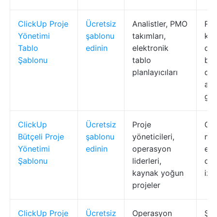
ClickUp Proje
Ücretsiz
Analistler, PMO
Re
Yönetimi
şablonu
takımları,
kod
Tablo
edinin
elektronik
can
Şablonu
tablo
bağ
planlayıcıları
dış
akta
gör
ClickUp
Ücretsiz
Proje
Gö
Bütçeli Proje
şablonu
yöneticileri,
mal
Yönetimi
edinin
operasyon
eti
Şablonu
liderleri,
can
kaynak yoğun
izl
projeler
ClickUp Proje
Ücretsiz
Operasyon
Ş A