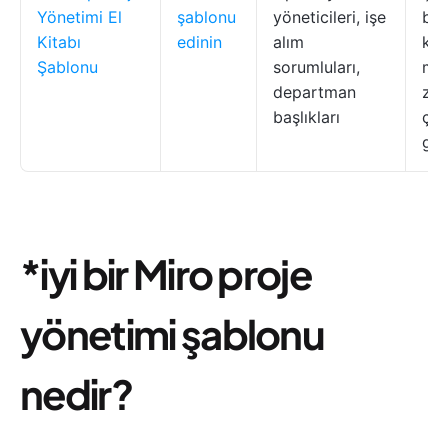
Yönetimi El
şablonu
yöneticileri, işe
bel
Kitabı
edinin
alım
ka
Şablonu
sorumluları,
mer
departman
za
başlıkları
çiz
gör
*i̇yi bir Miro proje
yönetimi şablonu
nedir?