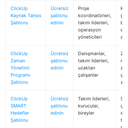
ClickUp
Ücretsiz
Proje
Kap
Kaynak Tahsis
şablonu
koordinatörleri,
gör
Şablonu
edinin
takım liderleri,
bec
operasyon
da
yöneticileri
alg
ClickUp
Ücretsiz
Danışmanlar,
Zam
Zaman
şablonu
takım liderleri,
ren
Yönetimi
edinin
uzaktan
za
Programı
çalışanlar
çiz
Şablonu
zam
ClickUp
Ücretsiz
Takım liderleri,
SM
SMART
şablonu
kurucular,
çal
Hedefler
edinin
bireyler
say
Şablonu
tak
du