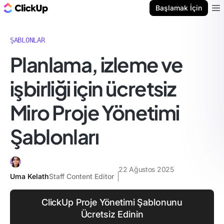
ClickUp Blog
Başlamak İçin
Ope
ŞABLONLAR
Planlama, izleme ve
işbirliği için ücretsiz
Miro Proje Yönetimi
Şablonları
22 Ağustos 2025
Uma Kelath
Staff Content Editor
ClickUp Proje Yönetimi Şablonunu
Ücretsiz Edinin