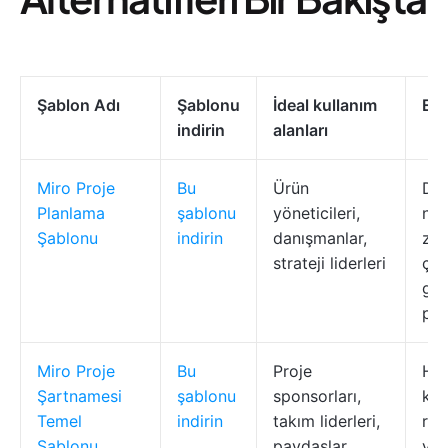
Şablon Adı
Şablonu
İdeal kullanım
En 
indirin
alanları
Miro Proje
Bu
Ürün
Dö
Planlama
şablonu
yöneticileri,
nok
Şablonu
indirin
danışmanlar,
za
strateji liderleri
çiz
ger
pla
Miro Proje
Bu
Proje
Hed
Şartnamesi
şablonu
sponsorları,
kıs
Temel
indirin
takım liderleri,
rol
Şablonu
paydaşlar
yol