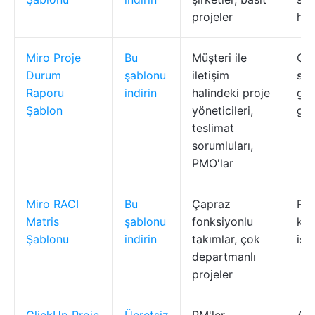
projeler
haf
Miro Proje
Bu
Müşteri ile
Gör
Durum
şablonu
iletişim
sür
Raporu
indirin
halindeki proje
gün
Şablon
yöneticileri,
gö
teslimat
sorumluları,
PMO'lar
Miro RACI
Bu
Çapraz
Rol
Matris
şablonu
fonksiyonlu
kar
Şablonu
indirin
takımlar, çok
işe
departmanlı
projeler