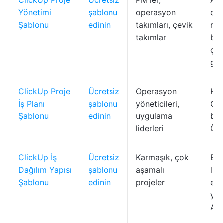
ClickUp Proje
Ücretsiz
PM'ler,
Alt
Yönetimi
şablonu
operasyon
dö
Şablonu
edinin
takımları, çevik
nok
takımlar
bağ
çok
gör
ClickUp Proje
Ücretsiz
Operasyon
Hiy
İş Planı
şablonu
yöneticileri,
Gan
Şablonu
edinin
uygulama
bağ
liderleri
Öze
ClickUp İş
Ücretsiz
Karmaşık, çok
Esn
Dağılım Yapısı
şablonu
aşamalı
list
Şablonu
edinin
projeler
etik
yor
Ala