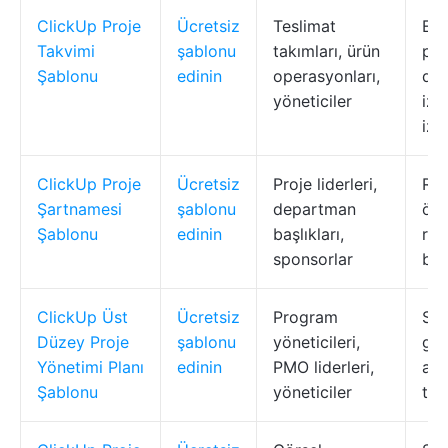
ClickUp Proje
Ücretsiz
Teslimat
Es
Takvimi
şablonu
takımları, ürün
pro
Şablonu
edinin
operasyonları,
dön
yöneticiler
izl
izl
ClickUp Proje
Ücretsiz
Proje liderleri,
Rol
Şartnamesi
şablonu
departman
ölçü
Şablonu
edinin
başlıkları,
ris
sponsorlar
bel
ClickUp Üst
Ücretsiz
Program
Str
Düzey Proje
şablonu
yöneticileri,
göz
Yönetimi Planı
edinin
PMO liderleri,
ara
Şablonu
yöneticiler
tes