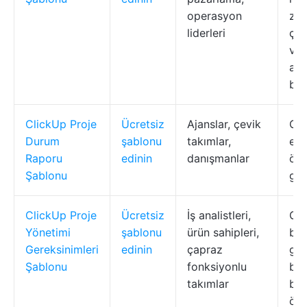
operasyon
za
liderleri
çiz
ve 
ala
bir
ClickUp Proje
Ücretsiz
Ajanslar, çevik
Can
Durum
şablonu
takımlar,
eng
Raporu
edinin
danışmanlar
öze
Şablonu
gör
ClickUp Proje
Ücretsiz
İş analistleri,
Ger
Yönetimi
şablonu
ürün sahipleri,
bel
Gereksinimleri
edinin
çapraz
gör
Şablonu
fonksiyonlu
bir
takımlar
bağ
önc