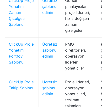
ClickUp Proje
Ücretsiz
Görsel
Sür
Yönetimi
şablonu
planlayıcılar,
bır
Zaman
edinin
proje liderleri,
not
Çizelgesi
hızla değişen
izl
Şablonu
zaman
çizelgeleri
ClickUp Proje
Ücretsiz
PMO
Por
Yönetimi
şablonu
direktörleri,
gö
Portföy
edinin
operasyon
canl
Şablonu
liderleri,
sağ
yöneticiler
gös
ClickUp Proje
Ücretsiz
Proje liderleri,
Son
Takip Şablonu
şablonu
operasyon
tari
edinin
yöneticileri,
hatı
teslimat
rap
takımları
spri