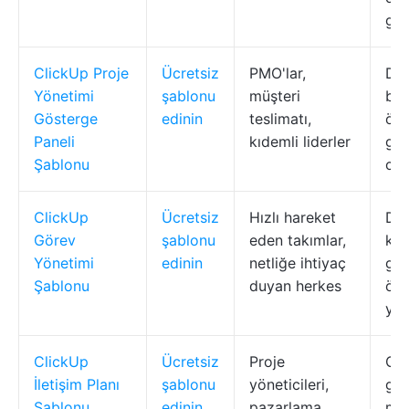
gün
ClickUp Proje
Ücretsiz
PMO'lar,
Di
Yönetimi
şablonu
müşteri
bil
Gösterge
edinin
teslimatı,
özel
Paneli
kıdemli liderler
gör
Şablonu
can
ClickUp
Ücretsiz
Hızlı hareket
Du
Görev
şablonu
eden takımlar,
kiş
Yönetimi
edinin
netliğe ihtiyaç
gör
Şablonu
duyan herkes
öze
yor
ClickUp
Ücretsiz
Proje
Org
İletişim Planı
şablonu
yöneticileri,
gra
Şablonu
edinin
pazarlama,
me