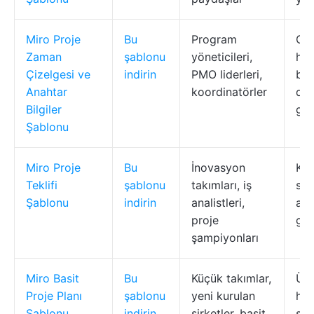
Miro Proje
Bu
Program
Gör
Zaman
şablonu
yöneticileri,
har
Çizelgesi ve
indirin
PMO liderleri,
bağ
Anahtar
koordinatörler
dev
Bilgiler
gö
Şablonu
Miro Proje
Bu
İnovasyon
Kıl
Teklifi
şablonu
takımları, iş
sun
Şablonu
indirin
analistleri,
ana
proje
gör
şampiyonları
Miro Basit
Bu
Küçük takımlar,
Üst
Proje Planı
şablonu
yeni kurulan
hed
Şablonu
indirin
şirketler, basit
sor