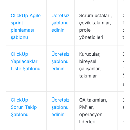
ClickUp Agile
Ücretsiz
Scrum ustaları,
Ger
sprint
şablonu
çevik takımlar,
for
planlaması
edinin
proje
oyl
şablonu
yöneticileri
tak
ClickUp
Ücretsiz
Kurucular,
Du
Yapılacaklar
şablonu
bireysel
kiş
Liste Şablonu
edinin
çalışanlar,
gör
takımlar
Öze
yor
ClickUp
Ücretsiz
QA takımları,
Dur
Sorun Takip
şablonu
PM'ler,
aci
Şablonu
edinin
operasyon
izl
liderleri
bağ