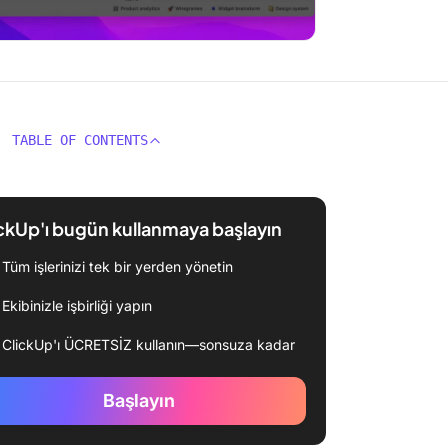
TABLE OF CONTENTS
ckUp'ı bugün kullanmaya başlayın
Tüm işlerinizi tek bir yerden yönetin
Ekibinizle işbirliği yapın
ClickUp'ı ÜCRETSİZ kullanın—sonsuza kadar
Başlayın