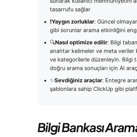
sunarak kullanıcı memnuniyetini art
tasarrufu sağlar
❗
Yaygın zorluklar
: Güncel olmayan
gibi sorunlar arama etkinliğini enge
🔍
Nasıl optimize edilir
: Bilgi taba
anahtar kelimeler ve meta veriler k
ve kategorilerle düzenleyin. Bilgi 
doğru arama sonuçları için AI araçl
✨
Sevdiğiniz araçlar
: Entegre aram
şablonlara sahip ClickUp gibi platfo
Bilgi Bankası Ara