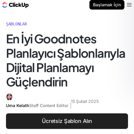
ClickUp Blog
Başlamak İçin
Ope
ŞABLONLAR
En İyi Goodnotes
Planlayıcı Şablonlarıyla
Dijital Planlamayı
Güçlendirin
15 Şubat 2025
Uma Kelath
Staff Content Editor
Ücretsiz Şablon Alın