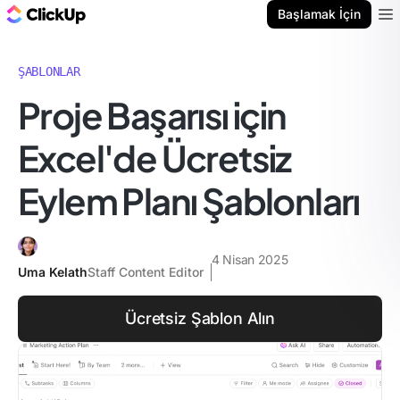
ClickUp Blog
Başlamak İçin
Ope
ŞABLONLAR
Proje Başarısı için
Excel'de Ücretsiz
Eylem Planı Şablonları
4 Nisan 2025
Uma Kelath
Staff Content Editor
Ücretsiz Şablon Alın