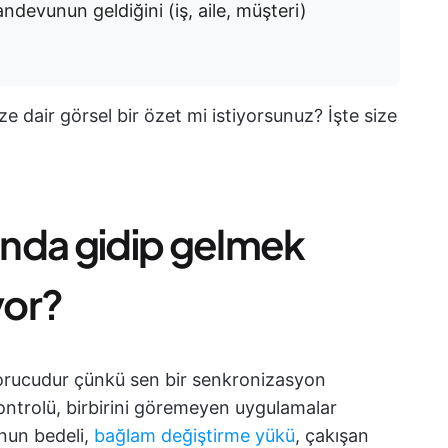
devunun geldiğini (iş, aile, müşteri)
e dair görsel bir özet mi istiyorsunuz? İşte size
sında gidip gelmek
yor?
yorucudur çünkü sen bir senkronizasyon
ntrolü, birbirini göremeyen uygulamalar
unun bedeli,
bağlam değiştirme yükü
, çakışan