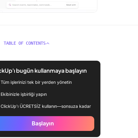
TABLE OF CONTENTS
ckUp'ı bugün kullanmaya başlayın
Tüm işlerinizi tek bir yerden yönetin
Ekibinizle işbirliği yapın
ClickUp'ı ÜCRETSİZ kullanın—sonsuza kadar
Başlayın