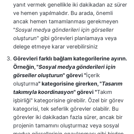
yanıt vermek genellikle iki dakikadan az sürer
ve hemen yapılmalıdır. Bu arada, önemli
ancak hemen tamamlanması gerekmeyen
"
Sosyal medya gönderileri için görseller
oluşturun
" gibi görevleri planlamaya veya
delege etmeye karar verebilirsiniz
Görevleri farklı bağlam kategorilerine ayırın.
Örneğin, "
Sosyal medya gönderileri için
görseller oluşturun
" görevi "
İçerik
oluşturma
" kategorisine girerken, "
Tasarım
takımıyla koordinasyon
" görevi "
Takım
işbirliği
" kategorisine girebilir. Özel bir görev
kategorisi, tek seferlik görevler olabilir. Bu
görevler iki dakikadan fazla sürer, ancak bir
projenin tamamını oluşturmaz veya sosyal
medya görsellerinin onaylanması gibi birden