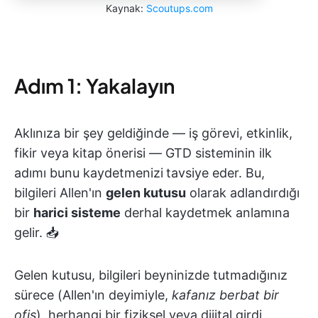
Kaynak:
Scoutups.com
Adım 1: Yakalayın
Aklınıza bir şey geldiğinde — iş görevi, etkinlik,
fikir veya kitap önerisi — GTD sisteminin ilk
adımı bunu kaydetmenizi
tavsiye eder. Bu,
bilgileri Allen'ın
gelen kutusu
olarak adlandırdığı
bir
harici sisteme
derhal kaydetmek anlamına
gelir. 📥
Gelen kutusu, bilgileri beyninizde tutmadığınız
sürece (Allen'ın deyimiyle,
kafanız berbat bir
ofis
), herhangi bir fiziksel veya dijital girdi