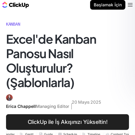
ClickUp Blog
Başlamak İçin
Ope
KANBAN
Excel'de Kanban
Panosu Nasıl
Oluşturulur?
(Şablonlarla)
20 Mayıs 2025
Erica Chappell
Managing Editor
ClickUp ile İş Akışınızı Yükseltin!