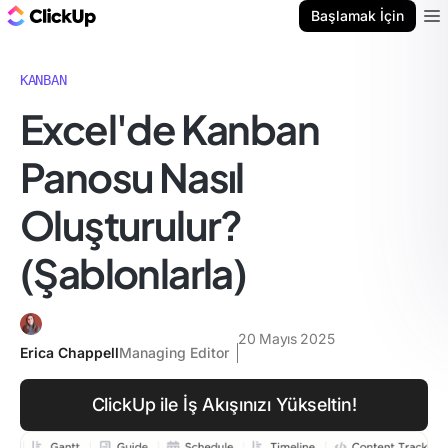
ClickUp Blog
Başlamak İçin
Ope
KANBAN
Excel'de Kanban
Panosu Nasıl
Oluşturulur?
(Şablonlarla)
20 Mayıs 2025
Erica Chappell
Managing Editor
ClickUp ile İş Akışınızı Yükseltin!