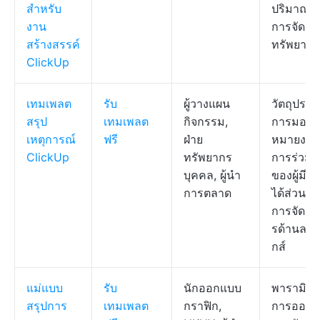
สำหรับ
ปริมาณง
งาน
การจัดสร
สร้างสรรค์
ทรัพยากร
ClickUp
เทมเพลต
รับ
ผู้วางแผน
วัตถุประส
สรุป
เทมเพลต
กิจกรรม,
การมอบ
เหตุการณ์
ฟรี
ฝ่าย
หมายงาน
ClickUp
ทรัพยากร
การร่วมม
บุคคล, ผู้นำ
ของผู้มีส่
การตลาด
ได้ส่วนเสี
การจัดกา
รด้านลอจิ
กส์
แม่แบบ
รับ
นักออกแบบ
พารามิเตอ
สรุปการ
เทมเพลต
กราฟิก,
การออก