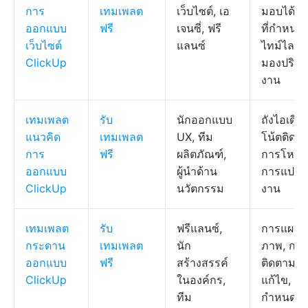
การ
เทมเพลต
เว็บไซต์, เอ
มอบได้, ฟ
ออกแบบ
ฟรี
เจนซี่, ฟรี
ที่กำหนดเ
เว็บไซต์
แลนซ์
ไทม์ไลน์,
ClickUp
มองปริม
งาน
เทมเพลต
รับ
นักออกแบบ
ถังไอเดีย,
แนวคิด
เทมเพลต
UX, ทีม
โน้ตติดผน
การ
ฟรี
ผลิตภัณฑ์,
การโหวต
ออกแบบ
ผู้นำด้าน
การแปลง
ClickUp
นวัตกรรม
งาน
เทมเพลต
รับ
ฟรีแลนซ์,
การแผนที
กระดาน
เทมเพลต
นัก
ภาพ, การ
ออกแบบ
ฟรี
สร้างสรรค์
ติดตามก
ClickUp
ในองค์กร,
แก้ไข, ฟิลด
ทีม
กำหนดเอ