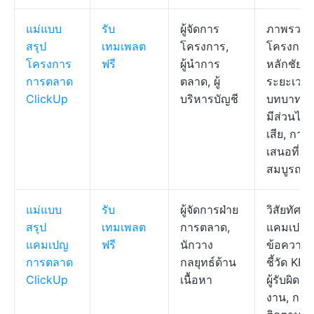
แม่แบบ
รับ
ผู้จัดการ
ภาพรวม
สรุป
เทมเพลต
โครงการ,
โครงการ
โครงการ
ฟรี
ผู้นำการ
หลักชัย,
การตลาด
ตลาด, ผู้
ระยะเวลา
ClickUp
บริหารบัญชี
บทบาทของ
มีส่วนได้
เสีย, การ
เสนอที่
สมบูรณ์แ
แม่แบบ
รับ
ผู้จัดการฝ่าย
วิสัยทัศน์
สรุป
เทมเพลต
การตลาด,
แคมเปญ,
แคมเปญ
ฟรี
นักวาง
ข้อความ, 
การตลาด
กลยุทธ์ด้าน
ชี้วัด KPI,
ClickUp
เนื้อหา
ผู้รับผิดช
งาน, การ