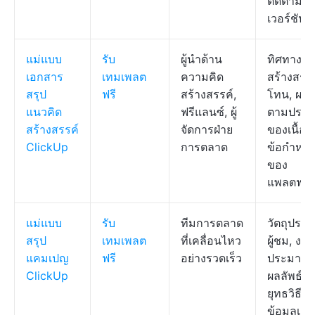
ติดตาม
เวอร์ชัน
แม่แบบ
รับ
ผู้นำด้าน
ทิศทางเชิ
เอกสาร
เทมเพลต
ความคิด
สร้างสรรค
สรุป
ฟรี
สร้างสรรค์,
โทน, ผลลั
แนวคิด
ฟรีแลนซ์, ผู้
ตามประเ
สร้างสรรค์
จัดการฝ่าย
ของเนื้อห
ClickUp
การตลาด
ข้อกำหน
ของ
แพลตฟอร
แม่แบบ
รับ
ทีมการตลาด
วัตถุประส
สรุป
เทมเพลต
ที่เคลื่อนไหว
ผู้ชม, งบ
แคมเปญ
ฟรี
อย่างรวดเร็ว
ประมาณ,
ClickUp
ผลลัพธ์ท
ยุทธวิธี,
ข้อมูลเชิง