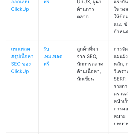
ออกแบบ
ฟรี
UI/UX, ผู้นำ
แรงบันด
ClickUp
ด้านการ
ใจ วงจรก
ตลาด
ให้ข้อเส
แนะ ข้อ
กำหนดไฟ
เทมเพลต
รับ
ลูกค้าที่มา
การจัดทำ
สรุปเนื้อหา
เทมเพลต
จาก SEO,
แผนผังคำ
SEO ของ
ฟรี
นักการตลาด
หลัก, การ
ClickUp
ด้านเนื้อหา,
วิเคราะห์
นักเขียน
SERP,
รายการ
ตรวจสอ
หน้าเว็บ,
การมอบ
หมาย
บทบาท