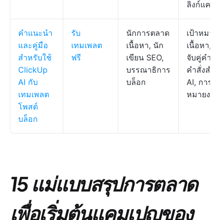
ลิงก์แคม
คำแนะนำ
รับ
นักการตลาด
เป้าหมาย
และคู่มือ
เทมเพลต
เนื้อหา, นัก
เนื้อหา, 
สำหรับใช้
ฟรี
เขียน SEO,
จับคู่คำหล
ClickUp
บรรณาธิการ
คำสั่งสำห
AI กับ
บล็อก
AI, การม
เทมเพลต
หมายงาน
โพสต์
บล็อก
15 แม่แบบสรุปการตลาด
เพื่อเริ่มต้นแคมเปญของ