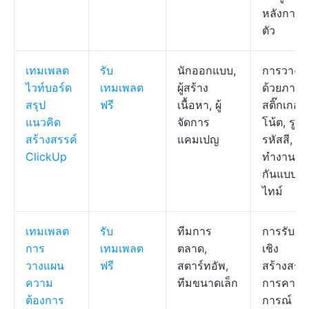
หลังการเป
ตัว
เทมเพลต
รับ
นักออกแบบ,
การวางแ
ไวท์บอร์ด
เทมเพลต
ผู้สร้าง
ด้วยภาพ,
สรุป
ฟรี
เนื้อหา, ผู้
สติ๊กเกอร์
แนวคิด
จัดการ
โน้ต, รูปร
สร้างสรรค์
แคมเปญ
รหัสสี, ก
ClickUp
ทำงานร่
กันแบบเร
ไทม์
เทมเพลต
รับ
ทีมการ
การรับค
การ
เทมเพลต
ตลาด,
เชิง
วางแผน
ฟรี
สตาร์ทอัพ,
สร้างสรรค
ความ
ทีมขนาดเล็ก
การคาด
ต้องการ
การณ์