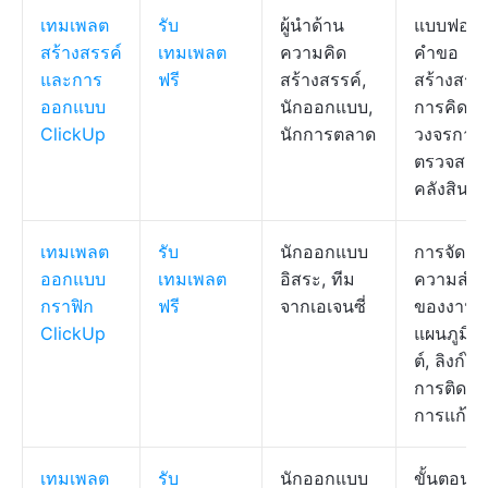
เทมเพลต
รับ
ผู้นำด้าน
แบบฟอร์
สร้างสรรค์
เทมเพลต
ความคิด
คำขอ
และการ
ฟรี
สร้างสรรค์,
สร้างสรรค
ออกแบบ
นักออกแบบ,
การคิดค้น
ClickUp
นักการตลาด
วงจรการ
ตรวจสอบ
คลังสินทร
เทมเพลต
รับ
นักออกแบบ
การจัดลำ
ออกแบบ
เทมเพลต
อิสระ, ทีม
ความสำค
กราฟิก
ฟรี
จากเอเจนซี่
ของงาน,
ClickUp
แผนภูมิแ
ต์, ลิงก์ไฟ
การติดต
การแก้ไข
เทมเพลต
รับ
นักออกแบบ
ขั้นตอนที่