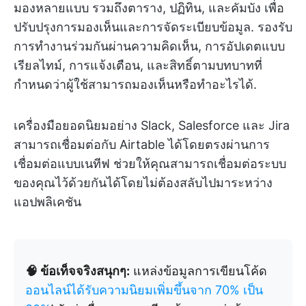
มองหลายแบบ รวมถึงตาราง, ปฏิทิน, และคัมบัง เพื่อ
ปรับปรุงการมองเห็นและการจัดระเบียบข้อมูล. รองรับ
การทำงานร่วมกันผ่านความคิดเห็น, การอัปเดตแบบ
เรียลไทม์, การแจ้งเตือน, และสิทธิ์ตามบทบาทที่
กำหนดว่าผู้ใช้สามารถมองเห็นหรือทำอะไรได้.
เครื่องมือยอดนิยมอย่าง Slack, Salesforce และ Jira
สามารถเชื่อมต่อกับ Airtable ได้โดยตรงผ่านการ
เชื่อมต่อแบบเนทีฟ ช่วยให้คุณสามารถเชื่อมต่อระบบ
ของคุณไว้ด้วยกันได้โดยไม่ต้องสลับไปมาระหว่าง
แอปพลิเคชัน
🧠 ข้อเท็จจริงสนุกๆ:
แหล่งข้อมูลการเขียนโค้ด
ออนไลน์ได้รับความนิยมเพิ่มขึ้นจาก 70% เป็น