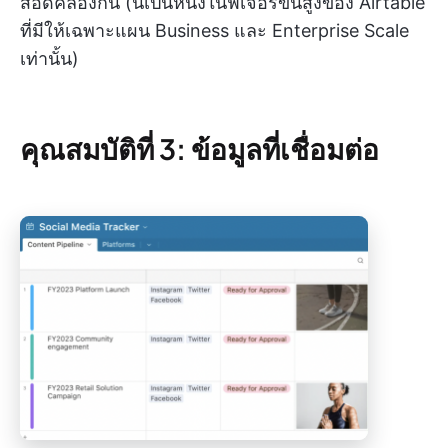
สอดคล้องกัน (นี่เป็นหนึ่งในฟีเจอร์ขั้นสูงของ Airtable
ที่มีให้เฉพาะแผน Business และ Enterprise Scale
เท่านั้น)
คุณสมบัติที่ 3: ข้อมูลที่เชื่อมต่อ