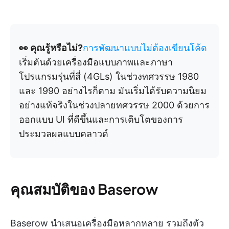
👀 คุณรู้หรือไม่?
การพัฒนาแบบไม่ต้องเขียนโค้ด
เริ่มต้นด้วยเครื่องมือแบบภาพและภาษา
โปรแกรมรุ่นที่สี่ (4GLs) ในช่วงทศวรรษ 1980
และ 1990 อย่างไรก็ตาม มันเริ่มได้รับความนิยม
อย่างแท้จริงในช่วงปลายทศวรรษ 2000 ด้วยการ
ออกแบบ UI ที่ดีขึ้นและการเติบโตของการ
ประมวลผลแบบคลาวด์
คุณสมบัติของ Baserow
Baserow นำเสนอเครื่องมือหลากหลาย รวมถึงตัว