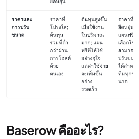
ยืดหยุ่น
ราคาและ
ราคาที่
ต้นทุนสูงขึ้น
ราคาที่
การปรับ
โปร่งใส;
เมื่อใช้งาน
ยืดหยุ่น; ม
ขนาด
ต้นทุน
ในปริมาณ
แผนฟรีให
รวมที่ต่ำ
มาก; แผน
เลือกใช้,
กว่าผ่าน
ฟรีที่ให้ใช้
สามารถ
การโฮสต์
อย่างจุใจ
ปรับขนา
ด้วย
แต่ค่าใช้จ่าย
ได้สำหรับ
ตนเอง
จะเพิ่มขึ้น
ทีมทุกข
อย่าง
นาด
รวดเร็ว
Baserow คืออะไร?