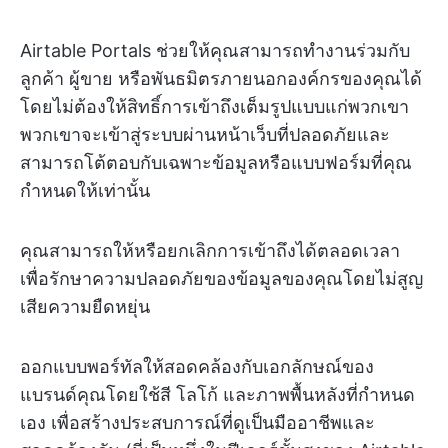
Airtable Portals ช่วยให้คุณสามารถทำงานร่วมกับ
ลูกค้า ผู้ขาย หรือพันธมิตรภายนอกองค์กรของคุณได้
โดยไม่ต้องให้สิทธิ์การเข้าถึงเต็มรูปแบบแก่พวกเขา
พวกเขาจะเข้าสู่ระบบผ่านหน้าเว็บที่ปลอดภัยและ
สามารถโต้ตอบกับเฉพาะข้อมูลหรือแบบฟอร์มที่คุณ
กำหนดให้เท่านั้น
คุณสามารถให้หรือยกเลิกการเข้าถึงได้ตลอดเวลา
เพื่อรักษาความปลอดภัยของข้อมูลของคุณโดยไม่สูญ
เสียความยืดหยุ่น
ออกแบบพอร์ทัลให้สอดคล้องกับเอกลักษณ์ของ
แบรนด์คุณโดยใช้สี โลโก้ และภาพพื้นหลังที่กำหนด
เอง เพื่อสร้างประสบการณ์ที่ดูเป็นมืออาชีพและ