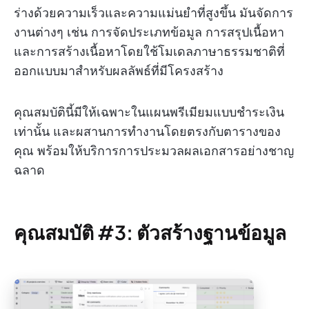
ร่างด้วยความเร็วและความแม่นยำที่สูงขึ้น มันจัดการ
งานต่างๆ เช่น การจัดประเภทข้อมูล การสรุปเนื้อหา
และการสร้างเนื้อหาโดยใช้โมเดลภาษาธรรมชาติที่
ออกแบบมาสำหรับผลลัพธ์ที่มีโครงสร้าง
คุณสมบัตินี้มีให้เฉพาะในแผนพรีเมียมแบบชำระเงิน
เท่านั้น และผสานการทำงานโดยตรงกับตารางของ
คุณ พร้อมให้บริการการประมวลผลเอกสารอย่างชาญ
ฉลาด
คุณสมบัติ #3: ตัวสร้างฐานข้อมูล