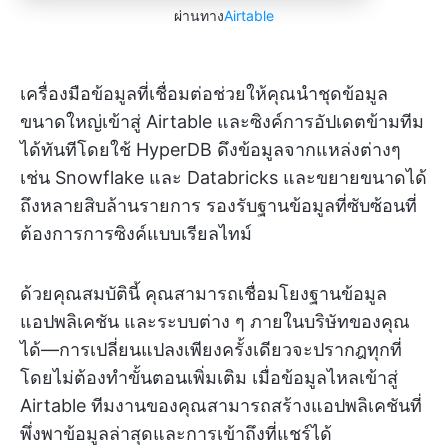
ผ่านทาง
Airtable
เครื่องมือข้อมูลที่เชื่อมต่อช่วยให้คุณนำชุดข้อมูล
ขนาดใหญ่เข้าสู่ Airtable และซิงค์การอัปเดตข้ามทีม
ได้ทันทีโดยใช้ HyperDB ดึงข้อมูลจากแหล่งต่างๆ
เช่น Snowflake และ Databricks และขยายขนาดได้
ถึงหลายสิบล้านรายการ รองรับฐานข้อมูลที่ซับซ้อนที่
ต้องการการซิงค์แบบเรียลไทม์
ด้วยคุณสมบัตินี้ คุณสามารถเชื่อมโยงฐานข้อมูล
แอปพลิเคชัน และระบบต่าง ๆ ภายในบริษัทของคุณ
ได้—การเปลี่ยนแปลงเพียงครั้งเดียวจะปรากฎทุกที่
โดยไม่ต้องทำขั้นตอนเพิ่มเติม เมื่อข้อมูลไหลเข้าสู่
Airtable ทีมงานของคุณสามารถสร้างแอปพลิเคชันที่
พึ่งพาข้อมูลล่าสุดและการเข้าถึงที่แชร์ได้