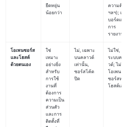
ยืดหยุ่น
ความคิด
น้อยกว่า
ฯลฯ); แด
บอร์ดแล
การ
รายงาน
โอเพนซอร์ส
ใช่
ไม่, เฉพาะ
ไม่ใช่, บ
และโฮสต์
เหมาะ
บนคลาวด์
ระบบคล
ด้วยตนเอง
อย่างยิ่ง
เท่านั้น,
วด์; ไม่ใช่
สำหรับ
ซอร์สโค้ด
โอเพน
การใช้
ปิด
ซอร์สหรื
งานที่
โฮสต์เอง
ต้องการ
ความเป็น
ส่วนตัว
และการ
ติดตั้งที่