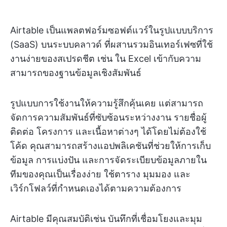
Airtable เป็นแพลตฟอร์มซอฟต์แวร์ในรูปแบบบริการ
(SaaS) บนระบบคลาวด์ ที่ผสานรวมอินเทอร์เฟซที่ใช้
งานง่ายของสเปรดชีต เช่น ใน Excel เข้ากับความ
สามารถของฐานข้อมูลเชิงสัมพันธ์
รูปแบบการใช้งานให้ความรู้สึกคุ้นเคย แต่สามารถ
จัดการความสัมพันธ์ที่ซับซ้อนระหว่างงาน รายชื่อผู้
ติดต่อ โครงการ และเนื้อหาต่างๆ ได้โดยไม่ต้องใช้
โค้ด คุณสามารถสร้างแอปพลิเคชันที่ช่วยให้การเก็บ
ข้อมูล การแบ่งปัน และการจัดระเบียบข้อมูลภายใน
ทีมของคุณเป็นเรื่องง่าย ใช้ตาราง มุมมอง และ
เวิร์กโฟลว์ที่กำหนดเองได้ตามความต้องการ
Airtable มีคุณสมบัติเช่น บันทึกที่เชื่อมโยงและมุม