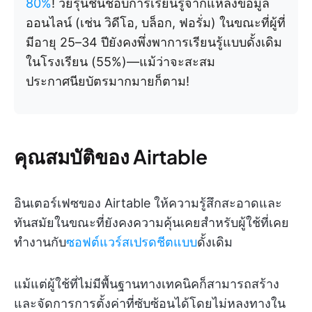
80%
! วัยรุ่นชื่นชอบการเรียนรู้จากแหล่งข้อมูล
ออนไลน์ (เช่น วิดีโอ, บล็อก, ฟอรั่ม) ในขณะที่ผู้ที่
มีอายุ 25–34 ปียังคงพึ่งพาการเรียนรู้แบบดั้งเดิม
ในโรงเรียน (55%)—แม้ว่าจะสะสม
ประกาศนียบัตรมากมายก็ตาม!
คุณสมบัติของ Airtable
อินเตอร์เฟซของ Airtable ให้ความรู้สึกสะอาดและ
ทันสมัยในขณะที่ยังคงความคุ้นเคยสำหรับผู้ใช้ที่เคย
ทำงานกับ
ซอฟต์แวร์สเปรดชีตแบบ
ดั้งเดิม
แม้แต่ผู้ใช้ที่ไม่มีพื้นฐานทางเทคนิคก็สามารถสร้าง
และจัดการการตั้งค่าที่ซับซ้อนได้โดยไม่หลงทางใน