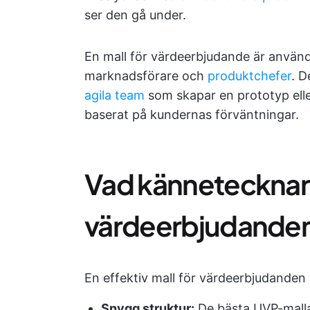
ser den gå under.
En mall för värdeerbjudande är användba
marknadsförare och
produktchefer
. D
agila team
som skapar en prototyp ell
baserat på kundernas förväntningar.
Vad kännetecknar e
värdeerbjudande
En effektiv mall för värdeerbjudanden 
Snygg struktur:
De bästa UVP-malla