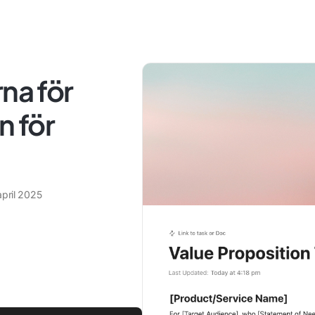
na för
 för
april 2025