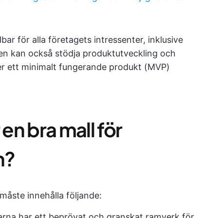
r för alla företagets intressenter, inklusive
en kan också stödja produktutveckling och
er ett minimalt fungerande produkt (MVP)
n bra mall för
n?
måste innehålla följande:
rna har ett beprövat och granskat ramverk för