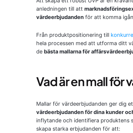
Att skapa ett robust UVP är en krävand
anledningen till att
marknadsföringsexp
värdeerbjudanden
för att komma igån
Från produktpositionering till
konkurre
hela processen med att utforma ditt vä
de
bästa mallarna för affärsvärdeerb
Vad är en mall fö
Mallar för värdeerbjudanden ger dig e
värdeerbjudanden för dina kunder oc
inflytande och identifiera produktens st
skapa starka erbjudanden för att: