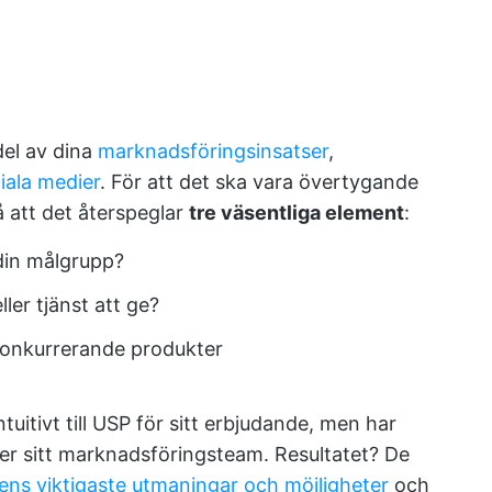
del av dina
marknadsföringsinsatser
,
iala medier
. För att det ska vara övertygande
å att det återspeglar
tre väsentliga element
:
 din målgrupp?
ler tjänst att ge?
n konkurrerande produkter
tuitivt till USP för sitt erbjudande, men har
ler sitt marknadsföringsteam. Resultatet? De
tens viktigaste utmaningar och möjligheter
och