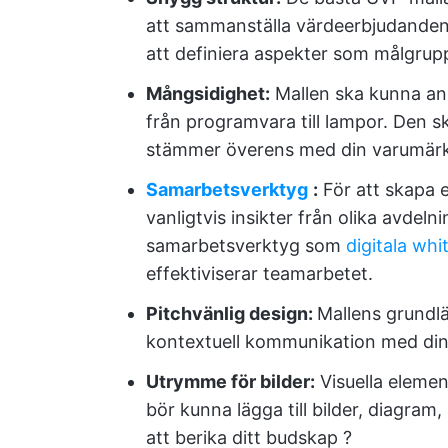
att sammanställa värdeerbjudanden 
att definiera aspekter som målgrup
Mångsidighet:
Mallen ska kunna anpa
från programvara till lampor. Den sk
stämmer överens med din varumärke
Samarbetsverktyg
:
För att skapa e
vanligtvis insikter från olika avdeln
samarbetsverktyg som
digitala whi
effektiviserar teamarbetet.
Pitchvänlig design:
Mallens grundl
kontextuell kommunikation med dina
Utrymme för bilder:
Visuella elemen
bör kunna lägga till bilder, diagram,
att berika ditt budskap ?