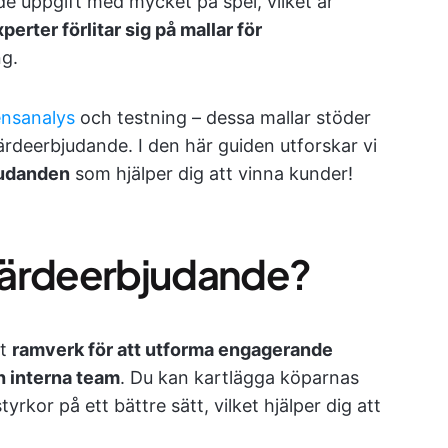
e uppgift med mycket på spel, vilket är
erter förlitar sig på
mallar för
g.
nsanalys
och testning – dessa mallar stöder
rdeerbjudande. I den här guiden utforskar vi
judanden
som hjälper dig att vinna kunder!
r värdeerbjudande?
tt
ramverk för att utforma engagerande
h interna team
. Du kan kartlägga köparnas
yrkor på ett bättre sätt, vilket hjälper dig att