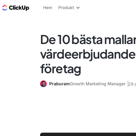
ClickUp-bloggen
Hem
Produkt
De 10 bästa mallar
värdeerbjudanden
företag
Praburam
Growth Marketing Manager
29 