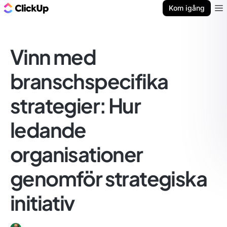
ClickUp-bloggen
Kom igång
Ope
Vinn med
branschspecifika
strategier: Hur
ledande
organisationer
genomför strategiska
initiativ