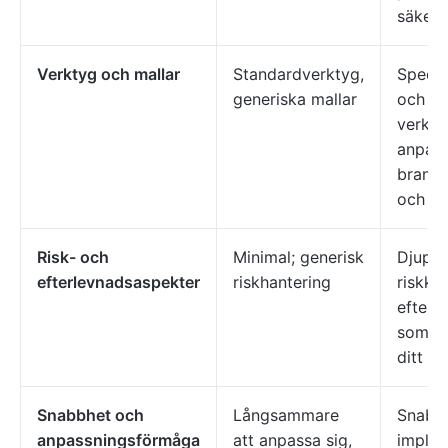
säkerh
Verktyg och mallar
Standardverktyg,
Specia
generiska mallar
och
verkty
anpass
bransc
och te
Risk- och
Minimal; generisk
Djupt 
efterlevnadsaspekter
riskhantering
riskko
efterl
som är
ditt o
Snabbhet och
Långsammare
Snabba
anpassningsförmåga
att anpassa sig,
imple