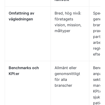
Omfattning av
Bred, hög nivå:
Specif
vägledningen
företagets
genom
vision, mission,
bransc
måltyper
praxis
partne
arbets
regler
efterl
Benchmarks och
Allmänt eller
Bench
KPI:er
genomsnittligt
anpass
för alla
sektor 
branscher
margin
KPI:er
sjukvå
patient