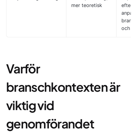
mer teoretisk
efters
anpassa
bransc
och fö
Varför
branschkontexten är
viktig vid
genomförandet