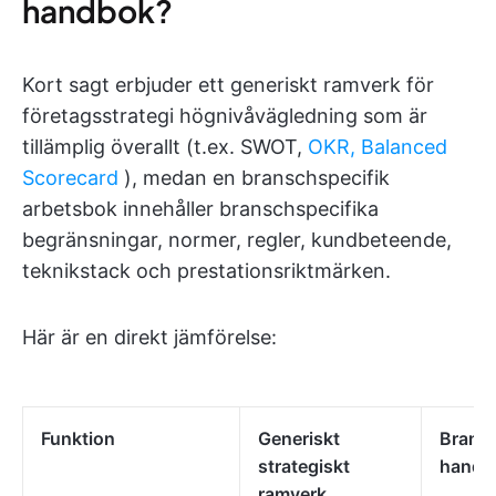
handbok?
Kort sagt erbjuder ett generiskt ramverk för
företagsstrategi högnivåvägledning som är
tillämplig överallt (t.ex. SWOT,
OKR, Balanced
Scorecard
), medan en branschspecifik
arbetsbok innehåller branschspecifika
begränsningar, normer, regler, kundbeteende,
teknikstack och prestationsriktmärken.
Här är en direkt jämförelse:
Funktion
Generiskt
Brans
strategiskt
handb
ramverk