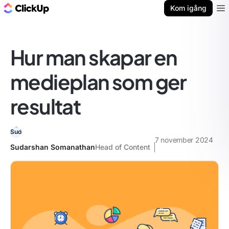
ClickUp-bloggen
Kom igång
Ope
Hur man skapar en
medieplan som ger
resultat
7 november 2024
Sudarshan Somanathan
Head of Content