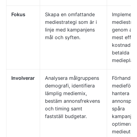
Fokus
Skapa en omfattande
Implement
mediestrategi som är i
mediestrat
linje med kampanjens
genom att
mål och syften.
mest effek
kostnadsef
betalda
medieplace
Involverar
Analysera målgruppens
Förhandla
demografi, identifiera
medieförsä
lämplig mediemix,
hantera
bestäm annonsfrekvens
annonsplac
och timing samt
spåra
fastställ budgetar.
kampanjres
optimera
medieutgif