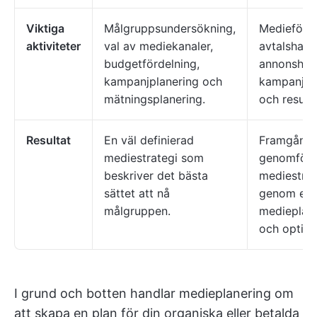
Viktiga
Målgruppsundersökning,
Medieförha
aktiviteter
val av mediekanaler,
avtalshant
budgetfördelning,
annonshant
kampanjplanering och
kampanjöv
mätningsplanering.
och result
Resultat
En väl definierad
Framgångs
mediestrategi som
genomföra
beskriver det bästa
mediestrat
sättet att nå
genom eff
målgruppen.
medieplace
och optim
I grund och botten handlar medieplanering om
att skapa en plan för din organiska eller betalda