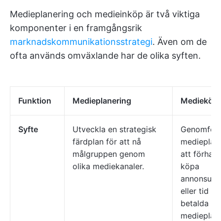
Medieplanering och medieinköp är två viktiga
komponenter i en framgångsrik
marknadskommunikationsstrategi
. Även om de
ofta används omväxlande har de olika syften.
Funktion
Medieplanering
Medieköp
Syfte
Utveckla en strategisk
Genomför
färdplan för att nå
medieplan
målgruppen genom
att förhan
olika mediekanaler.
köpa
annonsut
eller tid p
betalda
medieplatt