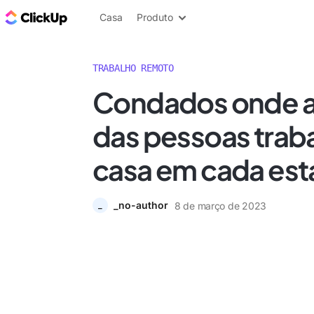
ClickUp Blogue
Casa
Produto
TRABALHO REMOTO
Condados onde a
das pessoas trab
casa em cada es
_no-author
8 de março de 2023
_