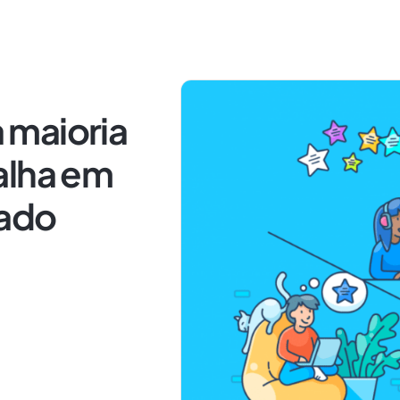
 maioria
alha em
tado