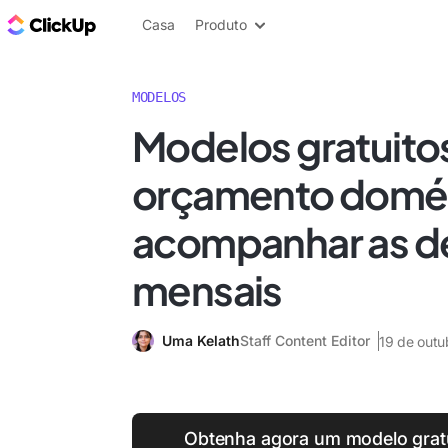
ClickUp Blogue
Casa
Produto
MODELOS
Modelos gratuito
orçamento domés
acompanhar as d
mensais
Uma Kelath
Staff Content Editor
19 de out
Obtenha agora um modelo grat