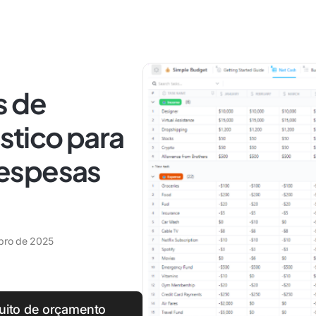
s de
tico para
espesas
ubro de 2025
uito de orçamento