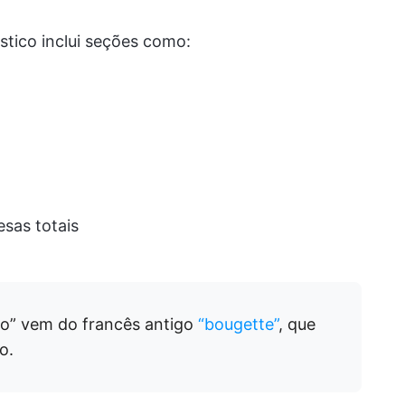
tico inclui seções como:
sas totais
o” vem do francês antigo
“bougette”
, que
o.