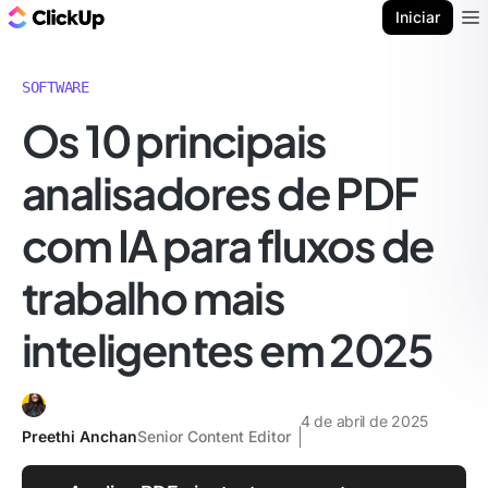
ClickUp Blogue
Iniciar
Ope
SOFTWARE
Os 10 principais
analisadores de PDF
com IA para fluxos de
trabalho mais
inteligentes em 2025
4 de abril de 2025
Preethi Anchan
Senior Content Editor