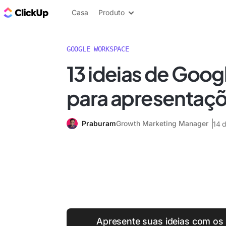
ClickUp Blogue
Casa
Produto
GOOGLE WORKSPACE
13 ideias de Goog
para apresentaçõe
Praburam
Growth Marketing Manager
14 
Apresente suas ideias com os