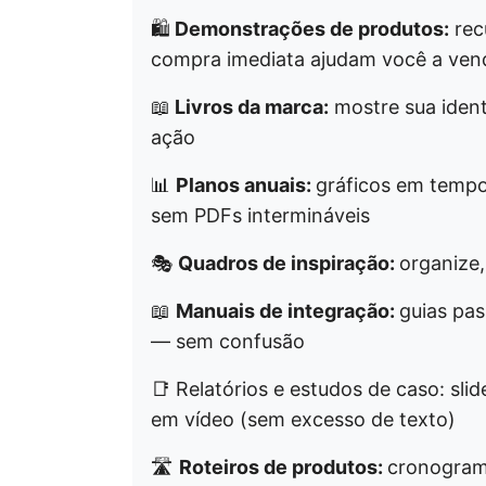
🛍️
Demonstrações de produtos:
recu
compra imediata ajudam você a ven
📖
Livros da marca:
mostre sua ident
ação
📊
Planos anuais:
gráficos em tempo 
sem PDFs intermináveis
🎭
Quadros de inspiração:
organize
📖
Manuais de integração:
guias pas
— sem confusão
📑 Relatórios e estudos de caso: sl
em vídeo (sem excesso de texto)
🛣️
Roteiros de produtos:
cronograma