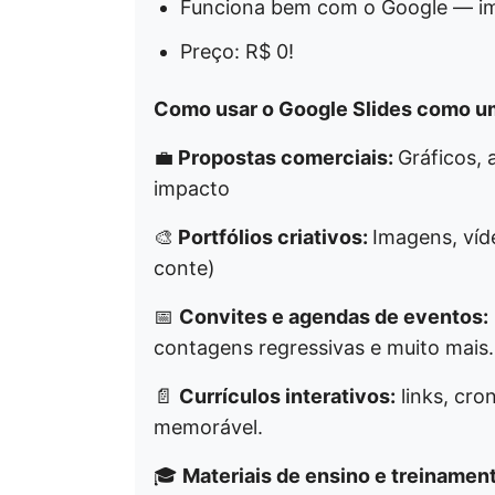
Funciona bem com o Google — imp
Preço: R$ 0!
Como usar o Google Slides como um
💼
Propostas comerciais:
Gráficos,
impacto
🎨
Portfólios criativos:
Imagens, víd
conte)
📅
Convites e agendas de eventos:
contagens regressivas e muito mais.
📄
Currículos interativos:
links, cro
memorável.
🎓
Materiais de ensino e treinamen