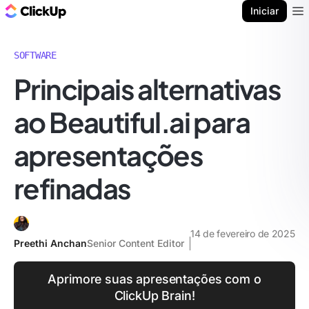
ClickUp Blogue
Iniciar
Ope
SOFTWARE
Principais alternativas
ao Beautiful.ai para
apresentações
refinadas
14 de fevereiro de 2025
Preethi Anchan
Senior Content Editor
Aprimore suas apresentações com o
ClickUp Brain!