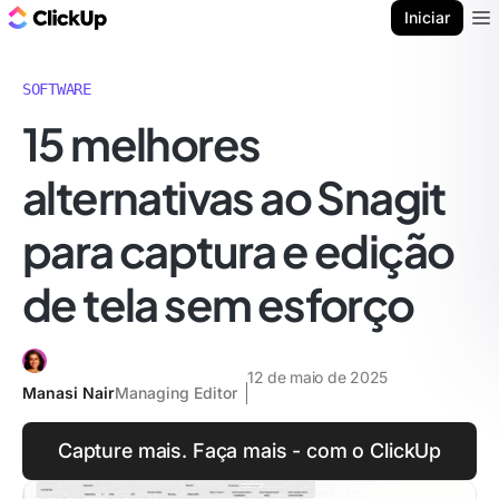
ClickUp Blogue
Iniciar
Ope
SOFTWARE
15 melhores
alternativas ao Snagit
para captura e edição
de tela sem esforço
12 de maio de 2025
Manasi Nair
Managing Editor
Capture mais. Faça mais - com o ClickUp