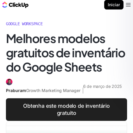
ClickUp Blogue
Iniciar
Ope
GOOGLE WORKSPACE
Melhores modelos
gratuitos de inventário
do Google Sheets
6 de março de 2025
Praburam
Growth Marketing Manager
Obtenha este modelo de inventário
gratuito