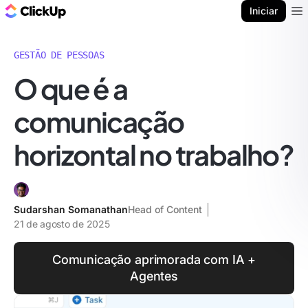
ClickUp Blogue
Iniciar
Ope
GESTÃO DE PESSOAS
O que é a
comunicação
horizontal no trabalho?
Sudarshan Somanathan
Head of Content
21 de agosto de 2025
Comunicação aprimorada com IA +
Agentes