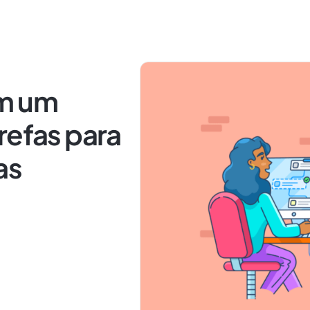
em um
refas para
as