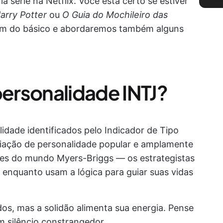
a série na Netflix. Você está certo se estiver
arry Potter
ou
O Guia do Mochileiro das
além do básico e abordaremos também alguns
personalidade INTJ?
lidade identificados pelo Indicador de Tipo
iação de personalidade popular e amplamente
res do mundo Myers-Briggs — os estrategistas
 enquanto usam a lógica para guiar suas vidas
os, mas a solidão alimenta sua energia. Pense
 silêncio constrangedor.