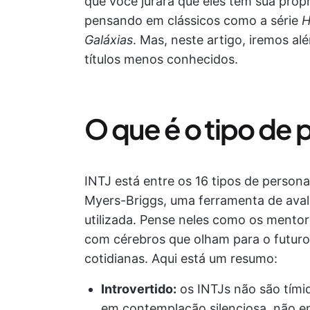
que você jurará que eles têm sua própri
pensando em clássicos como a série
H
Galáxias
. Mas, neste artigo, iremos 
títulos menos conhecidos.
O que é o tipo de 
INTJ está entre os 16 tipos de persona
Myers-Briggs, uma ferramenta de aval
utilizada. Pense neles como os mento
com cérebros que olham para o futuro
cotidianas. Aqui está um resumo:
Introvertido:
os INTJs não são tímid
em contemplação silenciosa, não em