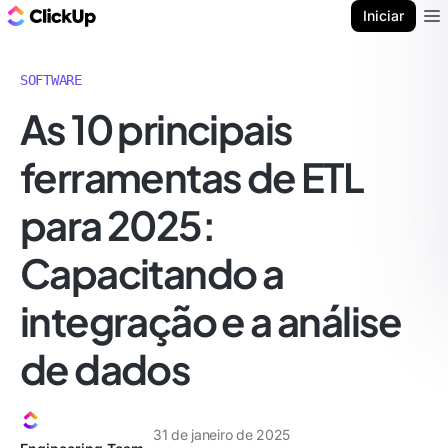
ClickUp Blogue
Iniciar
Ope
SOFTWARE
As 10 principais
ferramentas de ETL
para 2025:
Capacitando a
integração e a análise
de dados
31 de janeiro de 2025