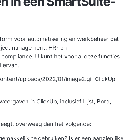
n in een SmartSuite-
tform voor automatisering en werkbeheer dat
rojectmanagement, HR- en
ompliance. U kunt het voor al deze functies
l ervan.
content/uploads/2022/01/image2.gif
ClickUp
eergaven in ClickUp, inclusief Lijst, Bord,
rweegt, overweeg dan het volgende:
gemakkelijk te gebruiken? Is er een aanzienlijke