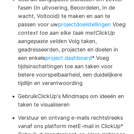
fasen (In uitvoering, Beoordelen, In de
wacht, Voltooid) te maken en aan te
passen voor uw
projectdoelstellingen
Voeg
context toe aan elke taak met
ClickUp
aangepaste velden
Volg taken,
geadresseerden, projecten en doelen in
een enkele
project dashboard
* Voeg
tijdsinschattingen toe aan taken voor
betere voorspelbaarheid, een duidelijkere
tijdlijn en verantwoording
Gebruik
ClickUp's Mindmaps
om ideeën en
taken te visualiseren
Verstuur en ontvang e-mails rechtstreeks
vanaf ons platform met
E-mail in ClickUp
*