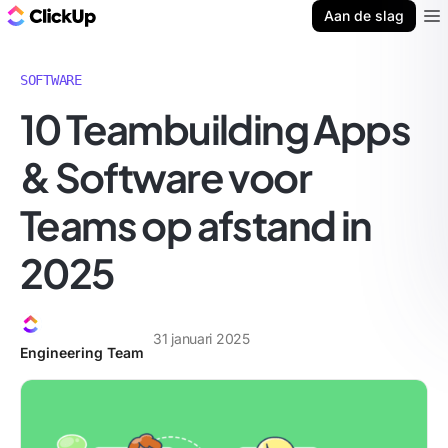
ClickUp Blog
Aan de slag
Ope
SOFTWARE
10 Teambuilding Apps
& Software voor
Teams op afstand in
2025
31 januari 2025
Engineering Team