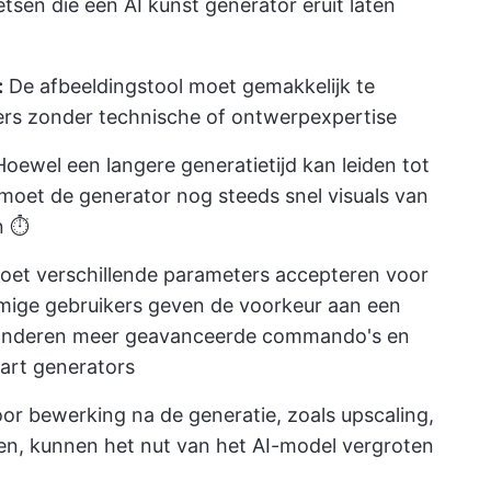
etsen die een AI kunst generator eruit laten
:
De afbeeldingstool moet gemakkelijk te
kers zonder technische of ontwerpexpertise
oewel een langere generatietijd kan leiden tot
moet de generator nog steeds snel visuals van
n ⏱️
oet verschillende parameters accepteren voor
mige gebruikers geven de voorkeur aan een
jl anderen meer geavanceerde commando's en
-art generators
or bewerking na de generatie, zoals upscaling,
ten, kunnen het nut van het AI-model vergroten