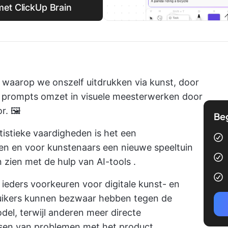
met ClickUp Brain
 waarop we onszelf uitdrukken via kunst, door
st prompts omzet in visuele meesterwerken door
. 🖼️
Be
istieke vaardigheden is het een
den en voor kunstenaars een nieuwe speeltuin
n zien met de hulp van
AI-tools
.
 ieders voorkeuren voor digitale kunst- en
uikers kunnen bezwaar hebben tegen de
el, terwijl anderen meer directe
sen van problemen met het product.