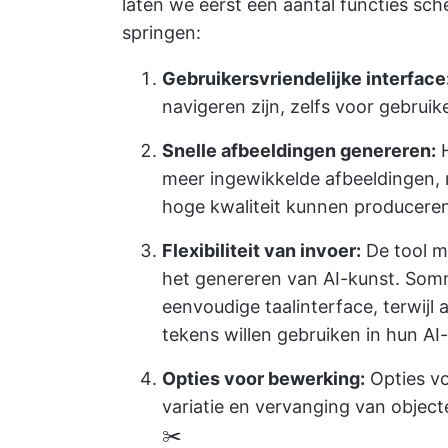
laten we eerst een aantal functies sch
springen:
Gebruikersvriendelijke interface
navigeren zijn, zelfs voor gebrui
Snelle afbeeldingen genereren:
H
meer ingewikkelde afbeeldingen, 
hoge kwaliteit kunnen producere
Flexibiliteit van invoer:
De tool m
het genereren van AI-kunst. Som
eenvoudige taalinterface, terwi
tekens willen gebruiken in hun AI
Opties voor bewerking:
Opties vo
variatie en vervanging van objec
✂️