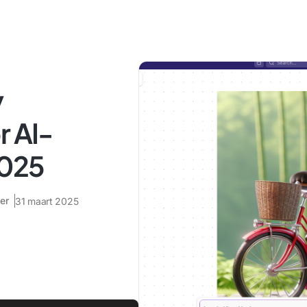
y
r AI-
2025
er
31 maart 2025