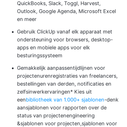
QuickBooks, Slack, Toggl, Harvest,
Outlook, Google Agenda, Microsoft Excel
en meer
Gebruik ClickUp vanaf elk apparaat met
ondersteuning voor browsers, desktop-
apps en mobiele apps voor elk
besturingssysteem
Gemakkelijk aanpassen
tijdlijnen voor
projecten
urenregistraties van freelancers,
bestellingen van derden, notificaties en
zelfs
inwerkervaringen
* Kies uit
een
bibliotheek van 1.000+ sjablonen
-denk
aan
sjablonen voor rapporten over de
status van projecten
engineering
&
sjablonen voor projecten
,
sjablonen voor