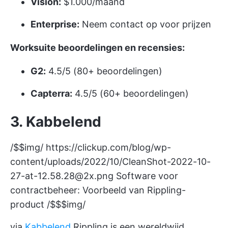
Vision:
$1.000/maand
Enterprise:
Neem contact op voor prijzen
Worksuite beoordelingen en recensies:
G2:
4.5/5 (80+ beoordelingen)
Capterra:
4.5/5 (60+ beoordelingen)
3. Kabbelend
/$$img/
https://clickup.com/blog/wp-
content/uploads/2022/10/CleanShot-2022-10-
27-at-12.58.28@2x.png
Software voor
contractbeheer: Voorbeeld van Rippling-
product /$$$img/
via
Kabbelend
Rippling is een wereldwijd