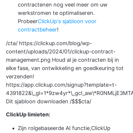
contracten
en nog veel meer om uw
werkstromen te optimaliseren.
Probeer
ClickUp's sjabloon voor
contractbeheer
!
/cta/
https://clickup.com/blog/wp-
content/uploads/2024/01/clickup-contract-
management.png
Houd al je contracten bij in
elke fase, van ontwikkeling en goedkeuring tot
verzenden!
https://app.clickup.com/signup?template=t-
4391822&\_gl=1*9zw4yr*\_gcl_aw\*R0NMLj
Dit sjabloon downloaden /$$$cta/
ClickUp limieten:
Zijn rolgebaseerde AI functie,
ClickUp