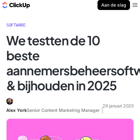
ClickUp Blog
Aan de slag
Ope
SOFTWARE
We testten de 10
beste
aannemersbeheersoft
& bijhouden in 2025
29 januari 2025
Alex York
Senior Content Marketing Manager