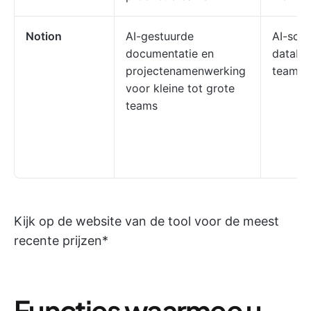
Notion
AI-gestuurde
AI-schr
documentatie en
databa
projectenamenwerking
teamwik
voor kleine tot grote
teams
Kijk op de website van de tool voor de meest
recente prijzen*
Functies waarmee u