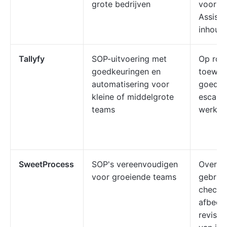
grote bedrijven
voor me
Assist,
inhoud
Tallyfy
SOP-uitvoering met
Op rol
goedkeuringen en
toewijz
automatisering voor
goedke
kleine of middelgrote
escalat
teams
werkst
SweetProcess
SOP's vereenvoudigen
Overzic
voor groeiende teams
gebruik
checkli
afbeeld
revisie