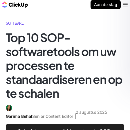
ClickUp Blog
Aan de slag
Ope
SOFTWARE
Top 10 SOP-
softwaretools om uw
processen te
standaardiseren en op
te schalen
2 augustus 2025
Garima Behal
Senior Content Editor