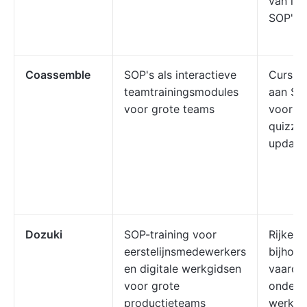
van int
SOP's
Coassemble
SOP's als interactieve
Cursusb
teamtrainingsmodules
aan SO
voor grote teams
voortg
quizzen
update
Dozuki
SOP-training voor
Rijke m
eerstelijnsmedewerkers
bijhou
en digitale werkgidsen
vaardi
voor grote
onders
productieteams
werkst