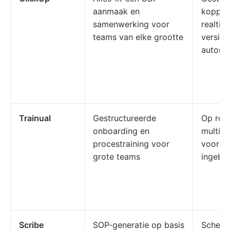
aanmaak en
koppeli
samenwerking voor
realtim
teams van elke grootte
versieb
automa
Trainual
Gestructureerde
Op roll
onboarding en
multim
procestraining voor
voortg
grote teams
ingebo
Scribe
SOP-generatie op basis
Scherm