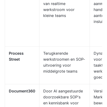
van realtime
aanmak
werkstroom voor
handlei
kleine teams
aanteke
insluit
Process
Terugkerende
Dynamis
Street
werkstroomen en SOP-
voorwaa
uitvoering voor
taaktoe
middelgrote teams
werkst
goedke
Document360
Door AI aangestuurde
Versieb
doorzoekbare SOP's
Markd
en kennisbank voor
bewerk