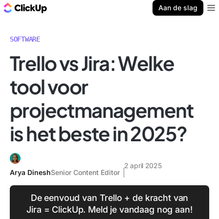
ClickUp Blog
Aan de slag
Ope
SOFTWARE
Trello vs Jira: Welke
tool voor
projectmanagement
is het beste in 2025?
2 april 2025
Arya Dinesh
Senior Content Editor
De eenvoud van Trello + de kracht van
Jira = ClickUp. Meld je vandaag nog aan!