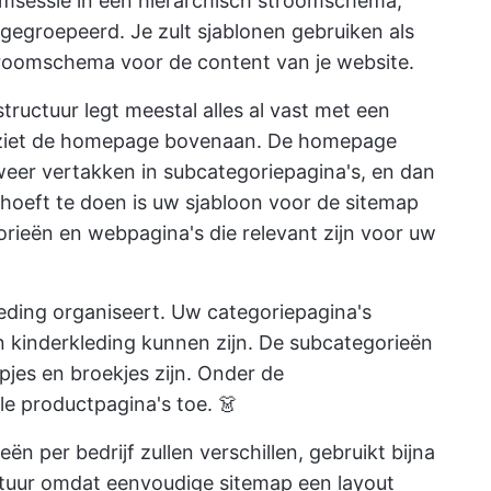
rmsessie
in een hiërarchisch stroomschema,
 gegroepeerd. Je zult sjablonen gebruiken als
stroomschema voor de content van je website.
tructuur legt meestal alles al vast met een
U ziet de homepage bovenaan. De homepage
 weer vertakken in subcategoriepagina's, en dan
u hoeft te doen is uw sjabloon voor de sitemap
orieën en webpagina's die relevant zijn voor uw
eding organiseert. Uw categoriepagina's
 kinderkleding kunnen zijn. De subcategorieën
jes en broekjes zijn. Onder de
le productpagina's toe. 👗
n per bedrijf zullen verschillen, gebruikt bijna
ctuur omdat eenvoudige sitemap een layout