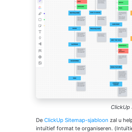
ClickUp
De
ClickUp Sitemap-sjabloon
zal u he
intuïtief format te organiseren. (Intuï