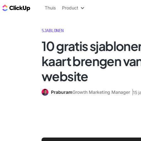
ClickUp Blog
Thuis
Product
SJABLONEN
10 gratis sjablone
kaart brengen va
website
Praburam
Growth Marketing Manager
15 j