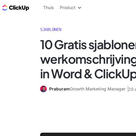
ClickUp Blog
Thuis
Product
SJABLONEN
10 Gratis sjablon
werkomschrijvin
in Word & ClickU
Praburam
Growth Marketing Manager
29 