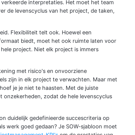
or verkeerde interpretaties. Het moet het team
ver de levenscyclus van het project, de taken,
id. Flexibiliteit telt ook. Hoewel een
ormaat biedt, moet het ook ruimte laten voor
 hele project. Niet elk project is immers
ning met risico's en onvoorziene
s zijn in elk project te verwachten. Maar met
 je je niet te haasten. Met de juiste
t onzekerheden, zodat de hele levenscyclus
n duidelijk gedefinieerde succescriteria op
 als werk goed gedaan? Je SOW-sjabloon moet
ojectmanagement-KPI's
om de prestaties van