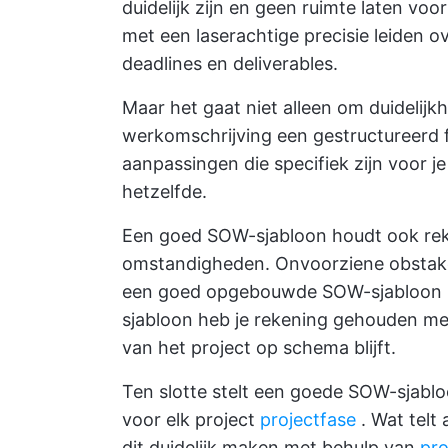
duidelijk zijn en geen ruimte laten vo
met een laserachtige precisie leiden o
deadlines en deliverables.
Maar het gaat niet alleen om duidelijkhe
werkomschrijving een gestructureerd f
aanpassingen die specifiek zijn voor je
hetzelfde.
Een goed SOW-sjabloon houdt ook reke
omstandigheden. Onvoorziene obstakel
een goed opgebouwde SOW-sjabloon hoef
sjabloon heb je rekening gehouden me
van het project op schema blijft.
Ten slotte stelt een goede SOW-sjabloo
voor elk project
projectfase
. Wat telt
dit duidelijk maken met behulp van
pr