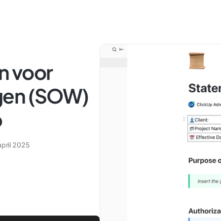
en voor
gen (SOW)
p
april 2025