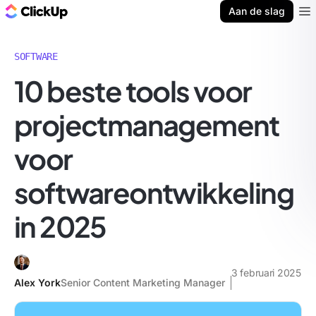
ClickUp Blog
Aan de slag
Ope
SOFTWARE
10 beste tools voor
projectmanagement
voor
softwareontwikkeling
in 2025
3 februari 2025
Alex York
Senior Content Marketing Manager